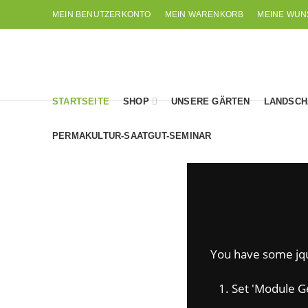
MEIN BENUTZERKONTO
MEIN WARENKORB
MEINE WUN
STARTSEITE
SHOP
UNSERE GÄRTEN
LANDSCH
PERMAKULTUR-SAATGUT-SEMINAR
You have some jquer
1. Set 'Module Gene