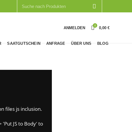
0
ANMELDEN
0,00
€
R
SAATGUTSCHEIN
ANFRAGE
ÜBER UNS
BLOG
 files js inclusion.
 'Put JS to Body' to