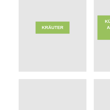
K
KRÄUTER
A