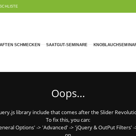
SCHLISTE
AFTEN SCHMECKEN
SAATGUT-SEMINARE
KNOBLAUCHSEMINA
Oops...
y.js library include that comes after the Slider Revolution
To fix this, you can:
ral Options' -> 'Advanced' -> 'jQuery & OutPut Filters' ->
on