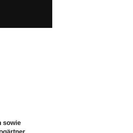
n sowie
ogärtner