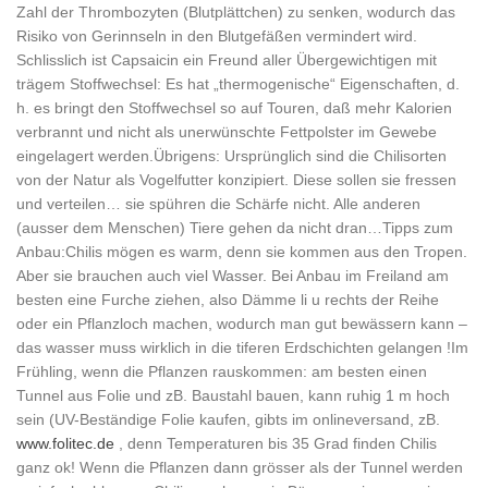
Zahl der Thrombozyten (Blutplättchen) zu senken, wodurch das
Risiko von Gerinnseln in den Blutgefäßen vermindert wird.
Schlisslich ist Capsaicin ein Freund aller Übergewichtigen mit
trägem Stoffwechsel: Es hat „thermogenische“ Eigenschaften, d.
h. es bringt den Stoffwechsel so auf Touren, daß mehr Kalorien
verbrannt und nicht als unerwünschte Fettpolster im Gewebe
eingelagert werden.Übrigens: Ursprünglich sind die Chilisorten
von der Natur als Vogelfutter konzipiert. Diese sollen sie fressen
und verteilen… sie spühren die Schärfe nicht. Alle anderen
(ausser dem Menschen) Tiere gehen da nicht dran…Tipps zum
Anbau:Chilis mögen es warm, denn sie kommen aus den Tropen.
Aber sie brauchen auch viel Wasser. Bei Anbau im Freiland am
besten eine Furche ziehen, also Dämme li u rechts der Reihe
oder ein Pflanzloch machen, wodurch man gut bewässern kann –
das wasser muss wirklich in die tiferen Erdschichten gelangen !Im
Frühling, wenn die Pflanzen rauskommen: am besten einen
Tunnel aus Folie und zB. Baustahl bauen, kann ruhig 1 m hoch
sein (UV-Beständige Folie kaufen, gibts im onlineversand, zB.
www.folitec.de
, denn Temperaturen bis 35 Grad finden Chilis
ganz ok! Wenn die Pflanzen dann grösser als der Tunnel werden