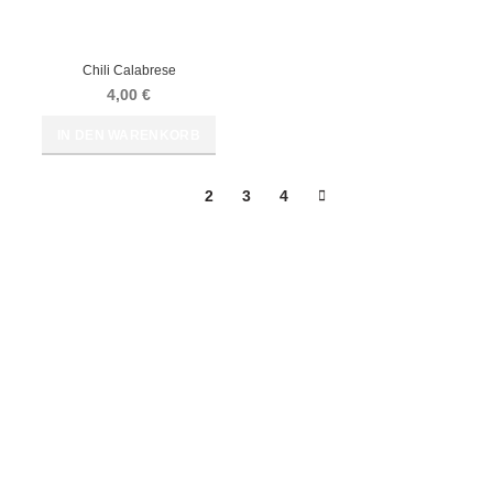
Chili Calabrese
4,00
€
IN DEN WARENKORB
1
2
3
4
RECHTLICHES
AGB
Widerrufsrecht
Widerrufsbelehrung