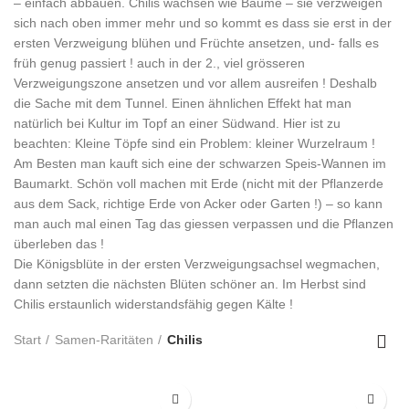
– einfach abbauen. Chilis wachsen wie Bäume – sie verzweigen
sich nach oben immer mehr und so kommt es dass sie erst in der
ersten Verzweigung blühen und Früchte ansetzen, und- falls es
früh genug passiert ! auch in der 2., viel grösseren
Verzweigungszone ansetzen und vor allem ausreifen ! Deshalb
die Sache mit dem Tunnel. Einen ähnlichen Effekt hat man
natürlich bei Kultur im Topf an einer Südwand. Hier ist zu
beachten: Kleine Töpfe sind ein Problem: kleiner Wurzelraum !
Am Besten man kauft sich eine der schwarzen Speis-Wannen im
Baumarkt. Schön voll machen mit Erde (nicht mit der Pflanzerde
aus dem Sack, richtige Erde von Acker oder Garten !) – so kann
man auch mal einen Tag das giessen verpassen und die Pflanzen
überleben das !
Die Königsblüte in der ersten Verzweigungsachsel wegmachen,
dann setzten die nächsten Blüten schöner an. Im Herbst sind
Chilis erstaunlich widerstandsfähig gegen Kälte !
Start
Samen-Raritäten
Chilis