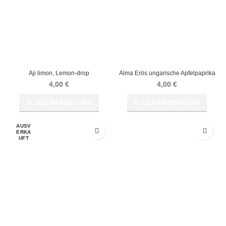
Aji limon, Lemon-drop
Alma Erös ungarische Apfelpaprika
4,00
€
4,00
€
IN DEN WARENKORB
IN DEN WARENKORB
AUSV
ERKA
UFT