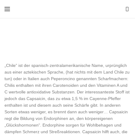
0
Chilis
CATEGORIES
„Chile“ ist der spanisch-zentralamerikanische Name, urprünglich
aus einer aztekischen Sprache, (hat nichts mit dem Land Chile zu
tun) oder in Italien auch Peperoncino genannten Scharfmachern:
Chilis enthalten mit ihren Carotenoiden und den Vitaminen A und
C wertvolle antioxidative Substanzen. Der interessanteste Stoff ist
jedoch das Capsaicin, das zu etwa 1,5 % im Cayenne-Pfeffer
enthalten ist und diesem auch seine Schärfe gibt. In anderen
Sorten etwas weniger, es brennt dann auch weniger… Capsaicin
regt die Bildung von Endorphinen an, den körpereigenen
„Glückshormonen“. Endorphine sorgen für Wohlbehagen und
dämpfen Schmerz und Streßreaktionen. Capsaicin hilft auch, die