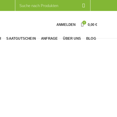
0
ANMELDEN
0,00
€
R
SAATGUTSCHEIN
ANFRAGE
ÜBER UNS
BLOG
 CHILIS
LATEINAMERIKANISCHE CHILIS
28
Produkte