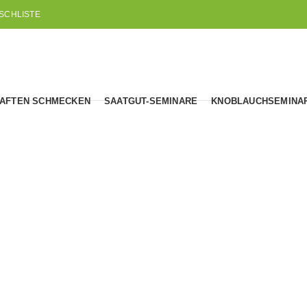
SCHLISTE
AFTEN SCHMECKEN
SAATGUT-SEMINARE
KNOBLAUCHSEMINA
Chilis
LIS
BALKAN-CHILIS
UNGARISCHE CHILIS
SPANISCHE
3
Produkte
4
Produkte
4
Produkte
ITALIENISCHE CHILIS
TÜRKISCHE CHILIS
8
Produkte
1
Produkt