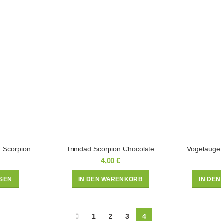
a Scorpion
Trinidad Scorpion Chocolate
Vogelauge 
4,00
€
SEN
IN DEN WARENKORB
IN DE
1
2
3
4