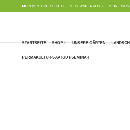
MEIN BENUTZERKONTO
MEIN WARENKORB
MEINE WUN
STARTSEITE
SHOP
UNSERE GÄRTEN
LANDSCH
PERMAKULTUR-SAATGUT-SEMINAR
AFRIKANISCHE CHILIS
ASIATISCHE CHI
2
Produkte
5
Produkte