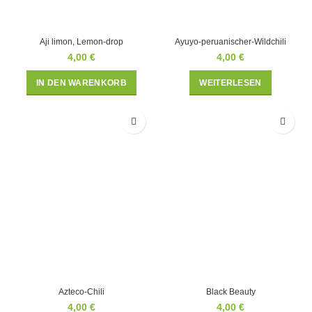
Aji limon, Lemon-drop
Ayuyo-peruanischer-Wildchili
4,00
€
4,00
€
IN DEN WARENKORB
WEITERLESEN
Azteco-Chili
Black Beauty
4,00
€
4,00
€