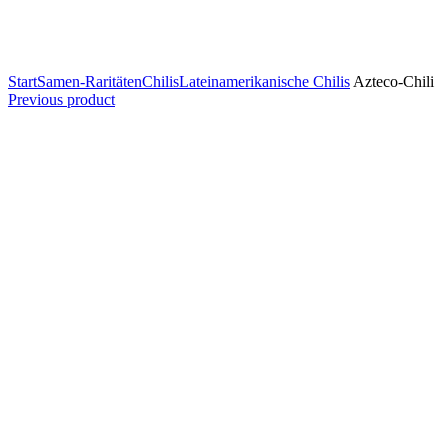
Start
Samen-Raritäten
Chilis
Lateinamerikanische Chilis
Azteco-Chili
Previous product