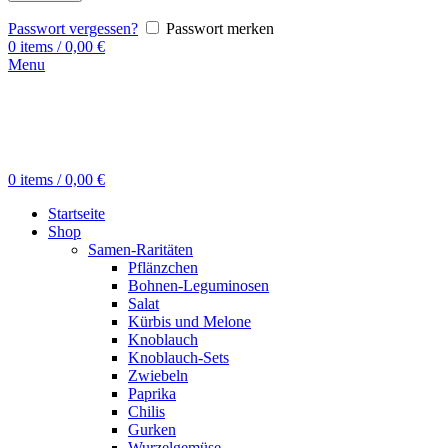
Passwort vergessen?
Passwort merken
0
items
/
0,00
€
Menu
0
items
/
0,00
€
Startseite
Shop
Samen-Raritäten
Pflänzchen
Bohnen-Leguminosen
Salat
Kürbis und Melone
Knoblauch
Knoblauch-Sets
Zwiebeln
Paprika
Chilis
Gurken
Wurzelgemüse