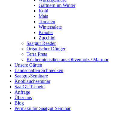
Gärtnern im Winter
Kohl
Mais
Tomaten
Wintersalate
Kräuter
Zucchini
Saatgut-Reader
Organischer Dünger
Terra Preta
Küchenutensilien aus Olivenholz / Marmor
Unsere Gärten
Landschaften Schmecken
Saatgut-Seminare
Knoblauchseminar
SaatGUTschein
Anfrage
Über uns
Blog
Permakultur-Saatgut-Seminar