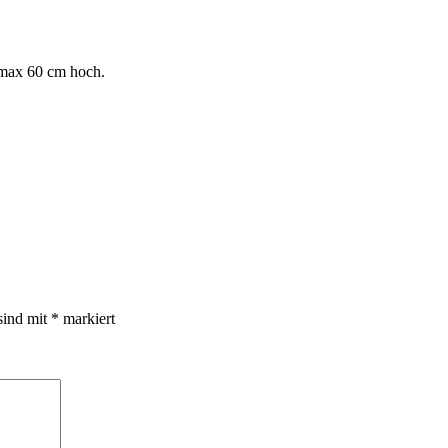
a max 60 cm hoch.
sind mit
*
markiert