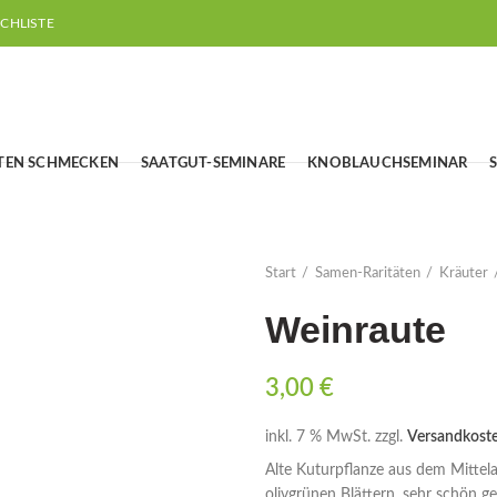
CHLISTE
TEN SCHMECKEN
SAATGUT-SEMINARE
KNOBLAUCHSEMINAR
Start
Samen-Raritäten
Kräuter
Weinraute
3,00
€
inkl. 7 % MwSt.
zzgl.
Versandkost
Alte Kuturpflanze aus dem Mittela
olivgrünen Blättern, sehr schön g