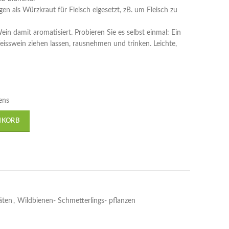
en als Würzkraut für Fleisch eigesetzt, zB. um Fleisch zu
in damit aromatisiert. Probieren Sie es selbst einmal: Ein
isswein ziehen lassen, rausnehmen und trinken. Leichte,
ens
NKORB
äten
,
Wildbienen- Schmetterlings- pflanzen