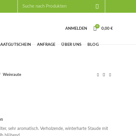
0
ANMELDEN
0,00
€
SAATGUTSCHEIN
ANFRAGE
ÜBER UNS
BLOG
Weinraute
en
lter, sehr aromatisch. Verholzende, winterharte Staude mit
elb blühend.