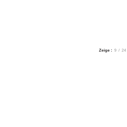
T
ZUCCHINI
MAIS
KÜRBIS UND MELONE
K
ukte
9
Produkte
14
Produkte
38
Produkte
18
D ANDERES OBST
WILDBIENEN- SCHMETTERLINGS- PFLAN
20
Produkte
Zeige
9
24