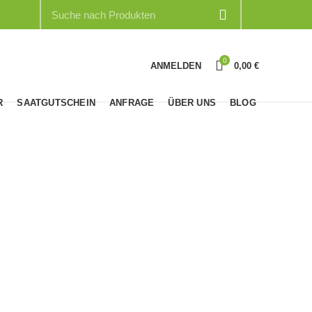
0
ANMELDEN
0,00
€
R
SAATGUTSCHEIN
ANFRAGE
ÜBER UNS
BLOG
MEXIKANISCHE
EFUTTER
PFLANZEN
dukt
28
Produkte
TERSALATE
WURZELGEMÜSE
ZWIEBELN
dukte
12
Produkte
21
Produkte