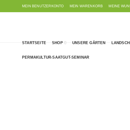
MEIN BENUTZERKONTO
MEIN WARENKORB
MEINE WUN
STARTSEITE
SHOP
UNSERE GÄRTEN
LANDSCH
PERMAKULTUR-SAATGUT-SEMINAR
AUBERGINEN
BOHNEN-LEGUMINOSE
7
Produkte
50
Produkte
PERUANISCHE
N E U IM SORTIMENT
PFLANZEN
58
Produkte
20
Produkte