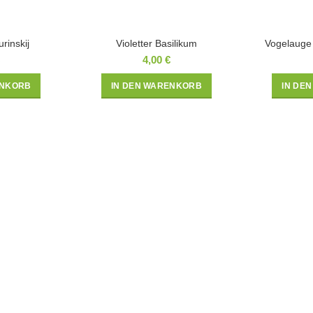
rinskij
Violetter Basilikum
Vogelauge 
4,00
€
ENKORB
IN DEN WARENKORB
IN DE