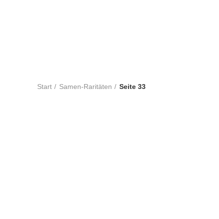
TOMATEN
PAPRIKA
CHILIS
SALA
118
Produkte
30
Produkte
55
Produkte
23
Prod
KNOBLAUCH
WEINBERGPFIRSICH UN
92
Produkte
7
Produkte
Start
Samen-Raritäten
Seite 33