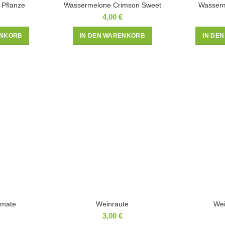
 Pflanze
Wassermelone Crimson Sweet
Wasserm
4,00
€
ENKORB
IN DEN WARENKORB
IN DE
omate
Weinraute
Wei
3,00
€