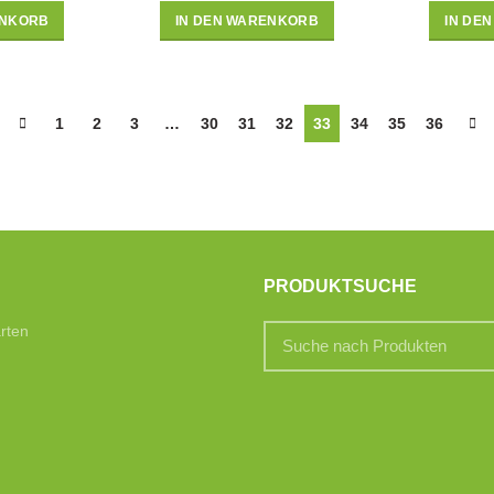
ENKORB
IN DEN WARENKORB
IN DE
1
2
3
…
30
31
32
33
34
35
36
PRODUKTSUCHE
rten