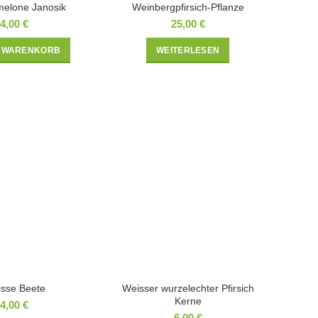
elone Janosik
Weinbergpfirsich-Pflanze
4,00
€
25,00
€
N WARENKORB
WEITERLESEN
sse Beete
Weisser wurzelechter Pfirsich
Kerne
4,00
€
6,00
€