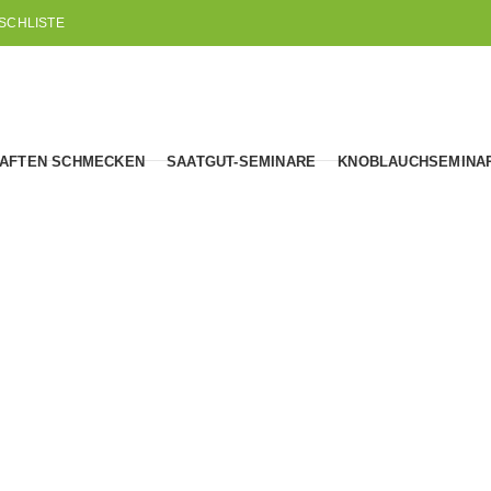
SCHLISTE
AFTEN SCHMECKEN
SAATGUT-SEMINARE
KNOBLAUCHSEMINA
Samen-Raritäten
N
GÄRTNERN IM WINTER
HISTORISCHE SORTEN
LES
151
Produkte
236
Produkte
1
Pro
 UND ANDINE
TROCKENRESISTENTE SORTEN
WIN
73
Produkte
15
Pro