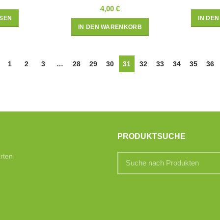
4,00
€
SEN
IN DE
IN DEN WARENKORB
1
2
3
…
28
29
30
31
32
33
34
35
36
PRODUKTSUCHE
rten