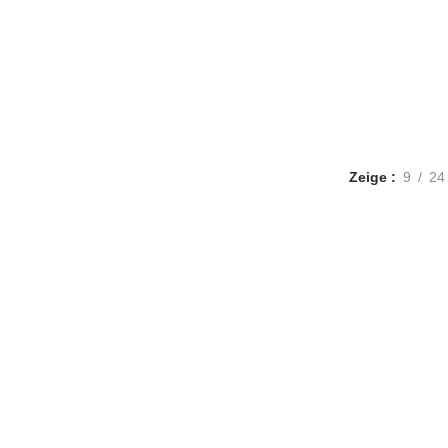
T
ZUCCHINI
MAIS
KÜRBIS UND MELONE
K
ukte
9
Produkte
14
Produkte
38
Produkte
18
D ANDERES OBST
WILDBIENEN- SCHMETTERLINGS- PFLAN
20
Produkte
Zeige
9
24