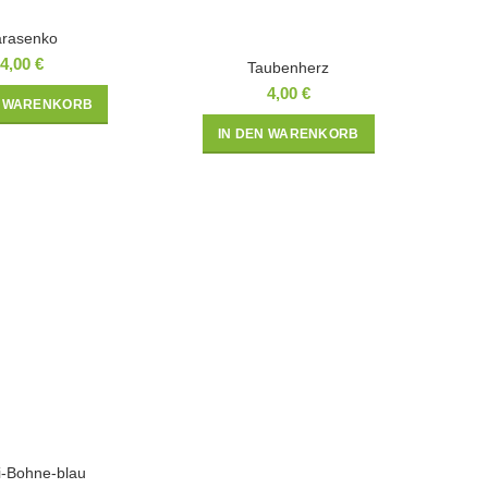
arasenko
4,00
€
Taubenherz
4,00
€
N WARENKORB
IN DEN WARENKORB
i-Bohne-blau