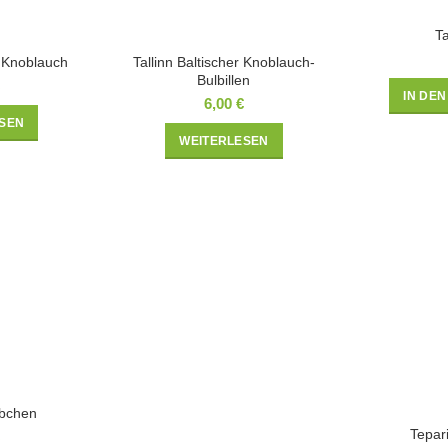
T
r Knoblauch
Tallinn Baltischer Knoblauch-
Bulbillen
IN DE
6,00
€
SEN
WEITERLESEN
übchen
Tepar