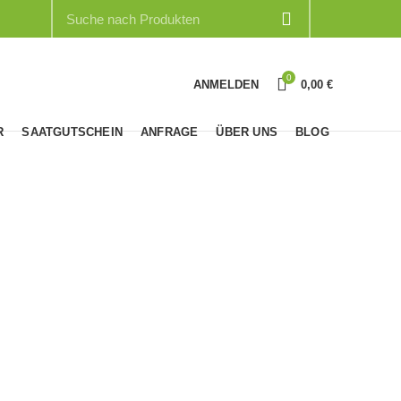
0
ANMELDEN
0,00
€
R
SAATGUTSCHEIN
ANFRAGE
ÜBER UNS
BLOG
MEXIKANISCHE
EFUTTER
PFLANZEN
dukt
28
Produkte
TERSALATE
WURZELGEMÜSE
ZWIEBELN
dukte
12
Produkte
21
Produkte