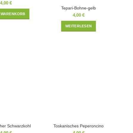
4,00
€
Tepari-Bohne-gelb
N WARENKORB
4,00
€
WEITERLESEN
her Schwarzkohl
Toskanisches Peperoncino
4,00
€
4,00
€