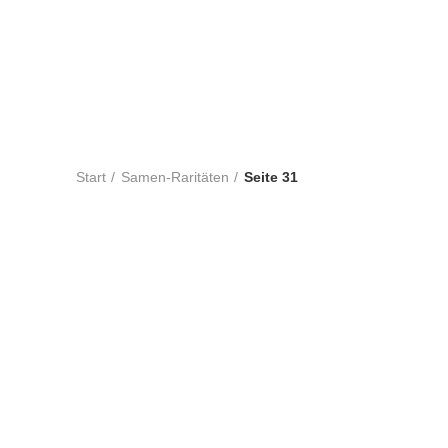
TOMATEN
PAPRIKA
CHILIS
SALA
118
Produkte
30
Produkte
55
Produkte
23
Prod
KNOBLAUCH
WEINBERGPFIRSICH UN
92
Produkte
7
Produkte
Start
Samen-Raritäten
Seite 31