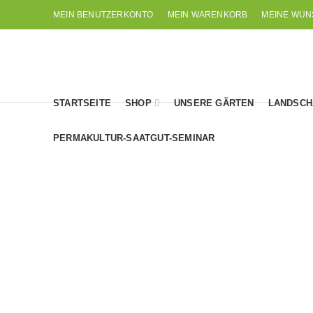
MEIN BENUTZERKONTO
MEIN WARENKORB
MEINE WUN
STARTSEITE
SHOP
UNSERE GÄRTEN
LANDSCH
PERMAKULTUR-SAATGUT-SEMINAR
AUBERGINEN
BOHNEN-LEGUMINOSE
7
Produkte
50
Produkte
PERUANISCHE
N E U IM SORTIMENT
PFLANZEN
58
Produkte
20
Produkte