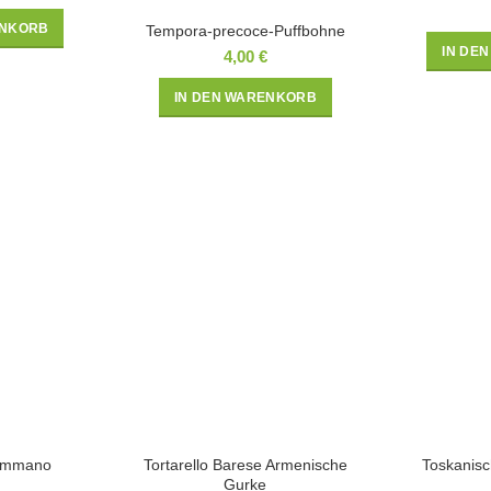
ENKORB
Tempora-precoce-Puffbohne
IN DE
4,00
€
IN DEN WARENKORB
emmano
Tortarello Barese Armenische
Toskanisc
Gurke