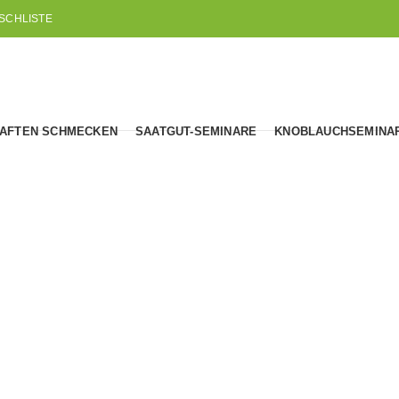
SCHLISTE
AFTEN SCHMECKEN
SAATGUT-SEMINARE
KNOBLAUCHSEMINA
Samen-Raritäten
N
GÄRTNERN IM WINTER
HISTORISCHE SORTEN
LES
151
Produkte
236
Produkte
1
Pro
 UND ANDINE
TROCKENRESISTENTE SORTEN
WIN
73
Produkte
15
Pro