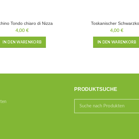
hino Tondo chiaro di Nizza
Toskanischer Schwarzko
4,00
€
4,00
€
IN DEN WARENKORB
IN DEN WARENKORB
PRODUKTSUCHE
rten