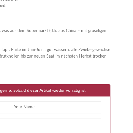
ped.
les was aus dem Supermarkt (d.h: aus China – mit gruseligen
opf. Ernte im Juni-Juli :: gut wässern: alle Zwiebelgewächse
Brutknollen bis zur neuen Saat im nächsten Herbst trocken
gerne, sobald dieser Artikel wieder vorrätig ist