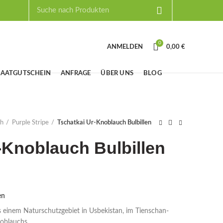
0
ANMELDEN
0,00
€
SAATGUTSCHEIN
ANFRAGE
ÜBER UNS
BLOG
ch
Purple Stripe
Tschatkai Ur-Knoblauch Bulbillen
-Knoblauch Bulbillen
en
s einem Naturschutzgebiet in Usbekistan, im Tienschan-
Knoblauchs…