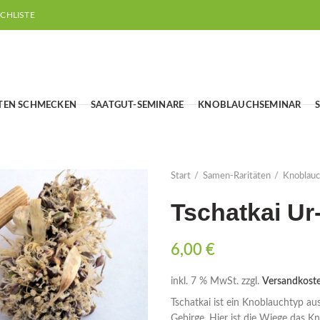
CHLISTE
TEN SCHMECKEN
SAATGUT-SEMINARE
KNOBLAUCHSEMINAR
Start
Samen-Raritäten
Knoblau
Tschatkai Ur
6,00
€
inkl. 7 % MwSt.
zzgl.
Versandkost
Tschatkai ist ein Knoblauchtyp au
Gebirge. Hier ist die Wiege das 