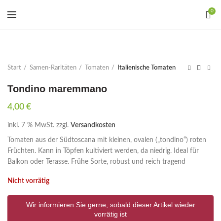
0
Start
Samen-Raritäten
Tomaten
Italienische Tomaten
Tondino maremmano
4,00
€
inkl. 7 % MwSt.
zzgl.
Versandkosten
Tomaten aus der Südtoscana mit kleinen, ovalen („tondino“) roten
Früchten. Kann in Töpfen kultiviert werden, da niedrig. Ideal für
Balkon oder Terasse. Frühe Sorte, robust und reich tragend
Nicht vorrätig
Wir informieren Sie gerne, sobald dieser Artikel wieder
vorrätig ist