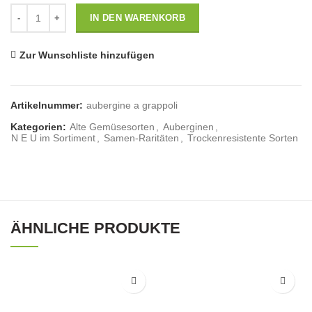
Anzahl
IN DEN WARENKORB
Zur Wunschliste hinzufügen
Artikelnummer:
aubergine a grappoli
Kategorien:
Alte Gemüsesorten
,
Auberginen
,
N E U im Sortiment
,
Samen-Raritäten
,
Trockenresistente Sorten
ÄHNLICHE PRODUKTE