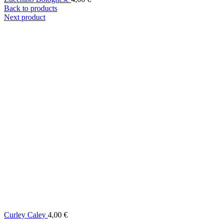
Back to products
Next product
Curley Caley
4,00
€