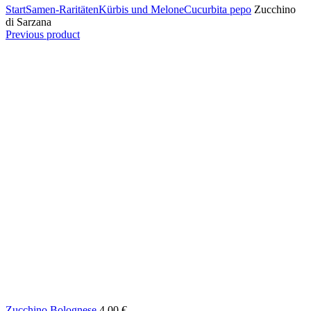
Start
Samen-Raritäten
Kürbis und Melone
Cucurbita pepo
Zucchino
di Sarzana
Previous product
Zucchino Bolognese
4,00
€