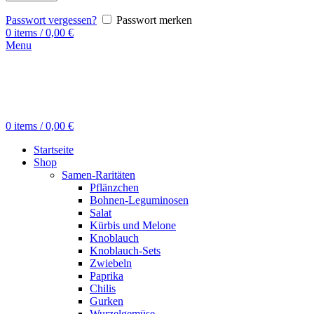
Passwort vergessen?
Passwort merken
0
items
/
0,00
€
Menu
0
items
/
0,00
€
Startseite
Shop
Samen-Raritäten
Pflänzchen
Bohnen-Leguminosen
Salat
Kürbis und Melone
Knoblauch
Knoblauch-Sets
Zwiebeln
Paprika
Chilis
Gurken
Wurzelgemüse