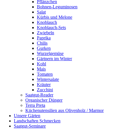
Pflänzchen
Bohnen-Leguminosen
Salat
Kürbis und Melone
Knoblauch
Knoblauch-Sets
Zwiebeln
Paprika
Chilis
Gurken
Wurzelgemüse
Gärtnern im Winter
Kohl
Mais
Tomaten
Wintersalate
Kräuter
Zucchini
Saatgut-Reader
Organischer Dünger
Terra Preta
Küchenutensilien aus Olivenholz / Marmor
Unsere Gärten
Landschaften Schmecken
Saatgut-Seminare