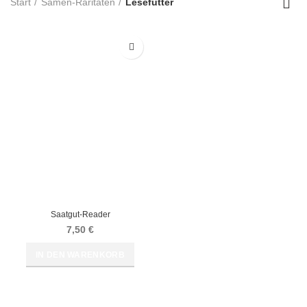
Start
Samen-Raritäten
Lesefutter
Saatgut-Reader
7,50
€
IN DEN WARENKORB