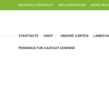
MEIN BENUTZERKONTO
MEIN WARENKORB
MEINE WUN
STARTSEITE
SHOP
UNSERE GÄRTEN
LANDSCH
PERMAKULTUR-SAATGUT-SEMINAR
AKTUELLE KNOBLAUCH-INFOS
ARTICHOKE
6
Produkte
5
Produkte
PURPLE ST
11
Produkte