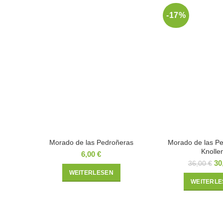
-17%
Morado de las Pedroñeras
Morado de las P
Knolle
6,00
€
Ur
30
36,00
€
Pr
WEITERLESEN
wa
WEITERLE
36