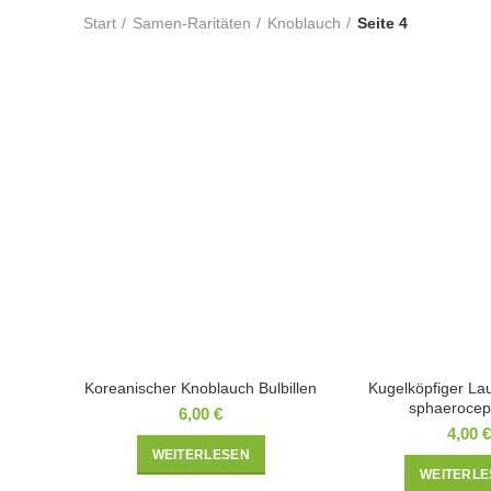
Start
Samen-Raritäten
Knoblauch
Seite 4
Koreanischer Knoblauch Bulbillen
Kugelköpfiger Lau
sphaerocep
6,00
€
4,00
€
WEITERLESEN
WEITERLE