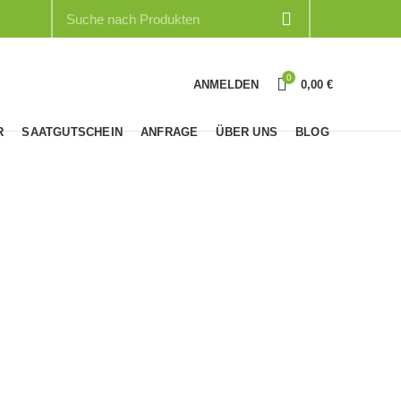
0
ANMELDEN
0,00
€
R
SAATGUTSCHEIN
ANFRAGE
ÜBER UNS
BLOG
S
MARBLED PURPLE STRIPE
PORCELAIN
10
Produkte
10
Produkte
GORISIERT
e