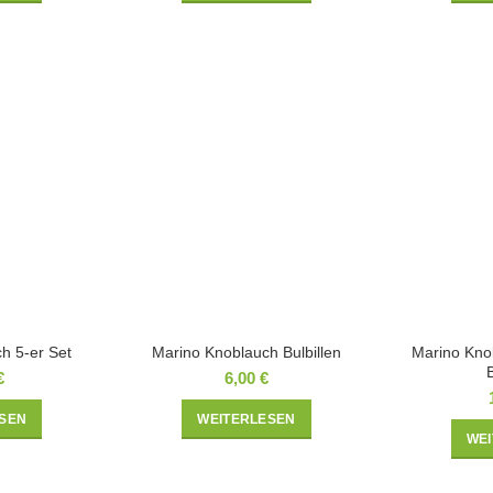
h 5-er Set
Marino Knoblauch Bulbillen
Marino Kno
B
€
6,00
€
SEN
WEITERLESEN
WE