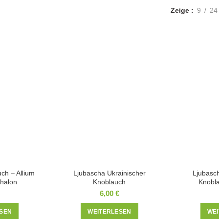
Zeige
9
24
ch – Allium
Ljubascha Ukrainischer
Ljubasc
halon
Knoblauch
Knobla
6,00
€
SEN
WEITERLESEN
WE