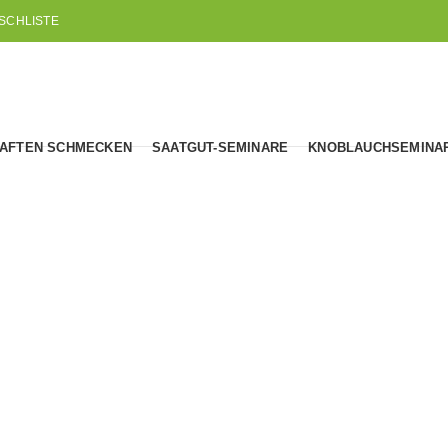
SCHLISTE
AFTEN SCHMECKEN
SAATGUT-SEMINARE
KNOBLAUCHSEMINA
Knoblauch
CREOLE
GLAZED PURPLE STRIPE
KNOBLAUCH-SET
5
Produkte
7
Produkte
8
Produkte
RIPE
ROCAMBOLE
SILVERSKIN
TURBAN
UNKATE
19
Produkte
4
Produkte
2
Produkte
5
Produkt