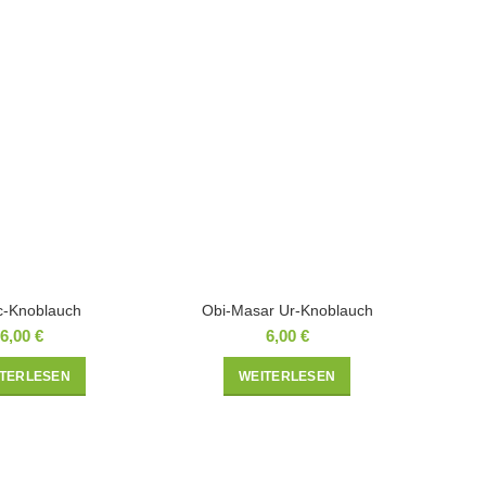
c-Knoblauch
Obi-Masar Ur-Knoblauch
6,00
€
6,00
€
ITERLESEN
WEITERLESEN