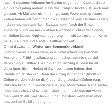
nach Klimazone. Anbauort im Garten wegen dem Knoblauchrost
ein-bis zweijährig ändern. Falls das Frühjahr trocken ist, auch mal
giessen. Ab Mai aber nicht mehr giessen. Wenn man grössere
Zehen haben will macht man die Bulbillen bei den Hardnecks weg
– dann hat man aber kein Saatgut mehr. Nach der Ernte
aufhängen und wie bei Zwieblen 6 wochen (nicht in der Sonne!)
einziehen lassen. Optimale Lagerung im nicht zu trockenen Keller
bei 12-14 Grad und 40-50 % Luftfeuchtigkeit.
Oft wird zwischen
Winter-und Sommerknoblauch
unterschieden. Besser wäre, eine Unterscheidung zwischen
Herbst-und Frühlingspflanzung zu machen, um nicht zu viel
Verwirrung zu stiften. Die Frühjahrspflanzung ist ideal für all
diejenigen, die im Herbst einfach verhessen haben, den
Knoblauch zu stecken. Denn der Ertrag ist geringer (Knollen /
Zehen werden nicht so dick) oder die gesteckten Zehen resp.
Bulbillen bilden nur Rundlinge aus, sog. Monozehen. Nette sache,
man muss nicht viel schälen – aber man macht das nur wenn
man wirklich allzuviel Steck-Gut hat. Meistens wenn man eben
massenhaft Bulbillen übrig hat.