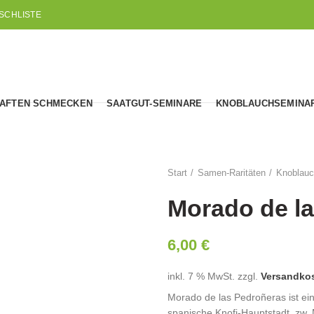
SCHLISTE
AFTEN SCHMECKEN
SAATGUT-SEMINARE
KNOBLAUCHSEMINA
Start
Samen-Raritäten
Knoblau
Morado de l
6,00
€
inkl. 7 % MwSt.
zzgl.
Versandko
Morado de las Pedroñeras ist ei
spanische Knofi-Hauptstadt, zw.