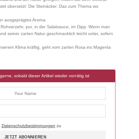
tet übersetzt: Die Steinäcker. Das zum Thema wo
aber ausgeprägtes Aroma.
 Rohverzehr, pur, in der Salatsauce, im Dipp. Wenn man
und seiner zarten Natur geschmacklich leicht unter, sofern
nserem Klima kräftig, geht vom zarten Rosa ins Magenta
gerne, sobald dieser Artikel wieder vorrätig ist
d
Datenschutzbestimmungen
zu
JETZT ABONNIEREN