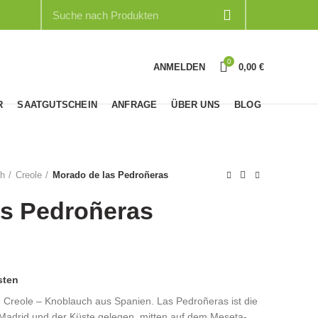
0
ANMELDEN
0,00
€
R
SAATGUTSCHEIN
ANFRAGE
ÜBER UNS
BLOG
ch
Creole
Morado de las Pedroñeras
as Pedroñeras
sten
n Creole – Knoblauch aus Spanien. Las Pedroñeras ist die
 Madrid und der Küste gelegen, mitten auf dem Meseta-