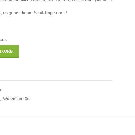
n, es gehen kaum Schädlinge dran !
tens
NKORB
s
,
Wurzelgemüse