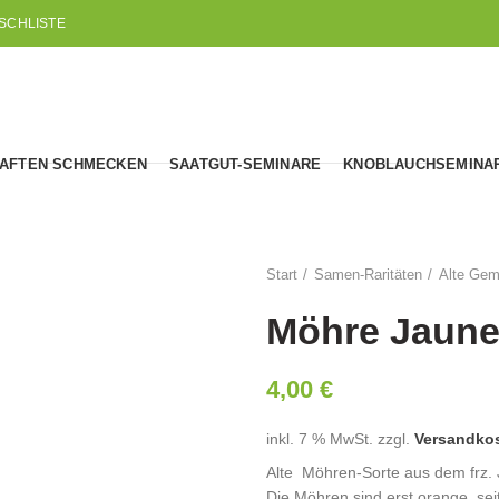
SCHLISTE
AFTEN SCHMECKEN
SAATGUT-SEMINARE
KNOBLAUCHSEMINA
Start
Samen-Raritäten
Alte Gem
Möhre Jaune
4,00
€
inkl. 7 % MwSt.
zzgl.
Versandko
Alte Möhren-Sorte aus dem frz. J
Die Möhren sind erst orange, sei