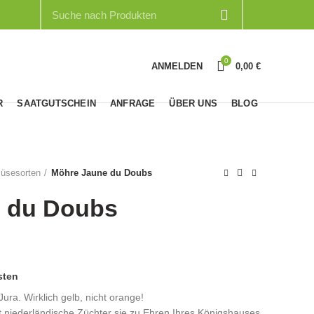
0
ANMELDEN
0,00
€
R
SAATGUTSCHEIN
ANFRAGE
ÜBER UNS
BLOG
üsesorten
Möhre Jaune du Doubs
 du Doubs
sten
ura. Wirklich gelb, nicht orange!
t niederländische Züchter sie zu Ehren Ihres Königshauses