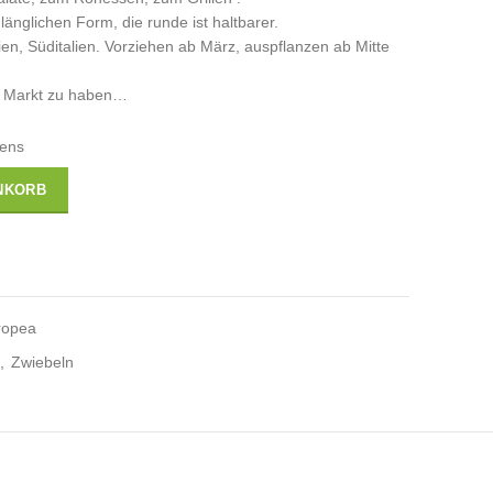
 länglichen Form, die runde ist haltbarer.
ien, Süditalien. Vorziehen ab März, auspflanzen ab Mitte
dem Markt zu haben…
tens
NKORB
ropea
,
Zwiebeln