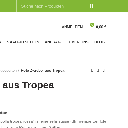
0
ANMELDEN
0,00
€
R
SAATGUTSCHEIN
ANFRAGE
ÜBER UNS
BLOG
üsesorten
Rote Zwiebel aus Tropea
 aus Tropea
sten
polla tropea rossa“ ist eine sehr süsse (dh. wenige Senföle
Salate, zum Rohessen, zum Grillen !