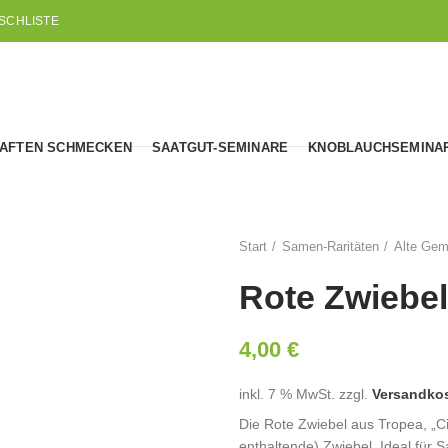
SCHLISTE
AFTEN SCHMECKEN
SAATGUT-SEMINARE
KNOBLAUCHSEMINA
Start
Samen-Raritäten
Alte Gem
Rote Zwiebel
4,00
€
inkl. 7 % MwSt.
zzgl.
Versandko
Die Rote Zwiebel aus Tropea, „Ci
enthaltende) Zwiebel. Ideal für 