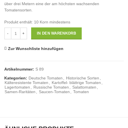
über drei Metern eine der am höchsten wachsenden
Tomatensorten.
Produkt enthält: 10
Korn mindestens
Anzahl
IN DEN WARENKORB
Zur Wunschliste hinzufügen
Artikelnummer:
S 89
Kategorien:
Deutsche Tomaten
,
Historische Sorten
,
Kälteresistente Tomaten
,
Kartoffel- blättrige Tomaten
,
Lagertomaten
,
Russische Tomaten
,
Salattomaten
,
Samen-Raritäten
,
Saucen-Tomaten
,
Tomaten