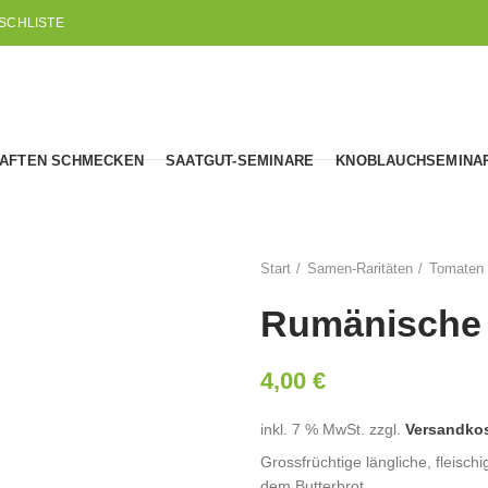
SCHLISTE
AFTEN SCHMECKEN
SAATGUT-SEMINARE
KNOBLAUCHSEMINA
Start
Samen-Raritäten
Tomaten
Rumänische 
4,00
€
inkl. 7 % MwSt.
zzgl.
Versandko
Grossfrüchtige längliche, fleisc
dem Butterbrot…