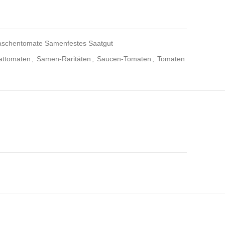
aschentomate Samenfestes Saatgut
attomaten
,
Samen-Raritäten
,
Saucen-Tomaten
,
Tomaten