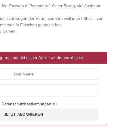
für „Passato di Pomodoro“. Guter Ertrag, viel Ausbeute
ens nicht wegen der Form, sondern weil man früher – vor
nserven in Flaschen gemacht hat.
ig Samen.
gerne, sobald dieser Artikel wieder vorrätig ist
d
Datenschutzbestimmungen
zu
JETZT ABONNIEREN