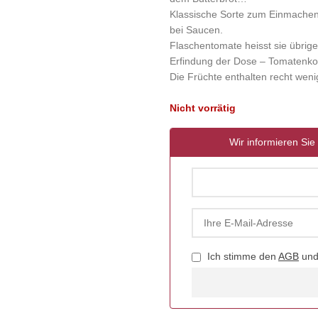
Klassische Sorte zum Einmachen 
bei Saucen.
Flaschentomate heisst sie übrig
Erfindung der Dose – Tomatenko
Die Früchte enthalten recht wen
Nicht vorrätig
Wir informieren Sie 
Ich stimme den
AGB
un