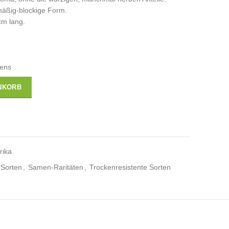
mäßig-blockige Form.
cm lang.
tens
NKORB
rika
 Sorten
,
Samen-Raritäten
,
Trockenresistente Sorten