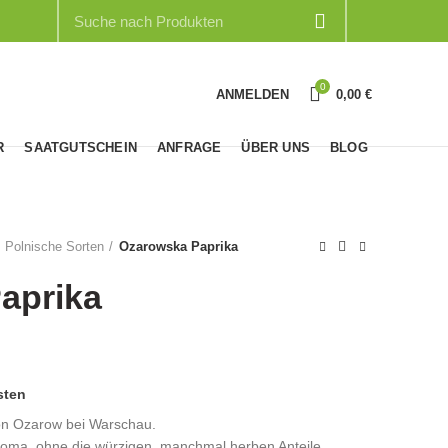
0
ANMELDEN
0,00
€
R
SAATGUTSCHEIN
ANFRAGE
ÜBER UNS
BLOG
Polnische Sorten
Ozarowska Paprika
aprika
sten
ion Ozarow bei Warschau.
aroma, ohne die würzigen, manchmal herben Anteile.