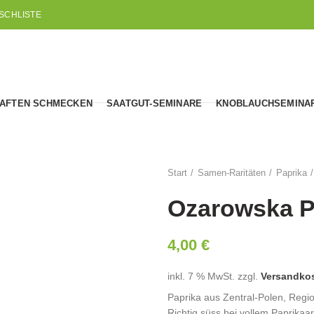
SCHLISTE
AFTEN SCHMECKEN
SAATGUT-SEMINARE
KNOBLAUCHSEMINA
Start
Samen-Raritäten
Paprika
Ozarowska P
4,00
€
inkl. 7 % MwSt.
zzgl.
Versandko
Paprika aus Zentral-Polen, Reg
Richtig süss bei vollem Paprika