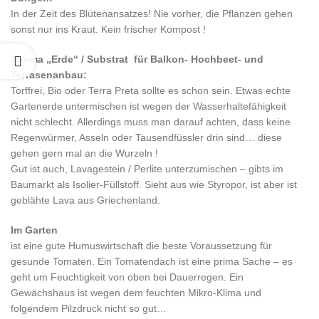
In der Zeit des Blütenansatzes! Nie vorher, die Pflanzen gehen
sonst nur ins Kraut. Kein frischer Kompost !
Thema „Erde“ / Substrat für Balkon- Hochbeet- und
Terrasenanbau:
Torffrei, Bio oder Terra Preta sollte es schon sein. Etwas echte
Gartenerde untermischen ist wegen der Wasserhaltefähigkeit
nicht schlecht. Allerdings muss man darauf achten, dass keine
Regenwürmer, Asseln oder Tausendfüssler drin sind… diese
gehen gern mal an die Wurzeln !
Gut ist auch, Lavagestein / Perlite unterzumischen – gibts im
Baumarkt als Isolier-Füllstoff. Sieht aus wie Styropor, ist aber ist
geblähte Lava aus Griechenland.
Im Garten
ist eine gute Humuswirtschaft die beste Voraussetzung für
gesunde Tomaten. Ein Tomatendach ist eine prima Sache – es
geht um Feuchtigkeit von oben bei Dauerregen. Ein
Gewächshaus ist wegen dem feuchten Mikro-Klima und
folgendem Pilzdruck nicht so gut…