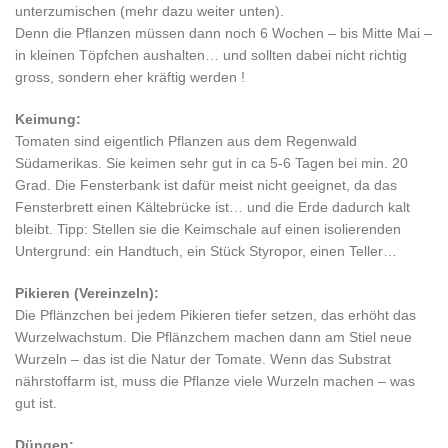
unterzumischen (mehr dazu weiter unten).
Denn die Pflanzen müssen dann noch 6 Wochen – bis Mitte Mai –
in kleinen Töpfchen aushalten… und sollten dabei nicht richtig
gross, sondern eher kräftig werden !
Keimung:
Tomaten sind eigentlich Pflanzen aus dem Regenwald
Südamerikas. Sie keimen sehr gut in ca 5-6 Tagen bei min. 20
Grad. Die Fensterbank ist dafür meist nicht geeignet, da das
Fensterbrett einen Kältebrücke ist… und die Erde dadurch kalt
bleibt. Tipp: Stellen sie die Keimschale auf einen isolierenden
Untergrund: ein Handtuch, ein Stück Styropor, einen Teller…
Pikieren (Vereinzeln):
Die Pflänzchen bei jedem Pikieren tiefer setzen, das erhöht das
Wurzelwachstum. Die Pflänzchem machen dann am Stiel neue
Wurzeln – das ist die Natur der Tomate. Wenn das Substrat
nährstoffarm ist, muss die Pflanze viele Wurzeln machen – was
gut ist.
Düngen: