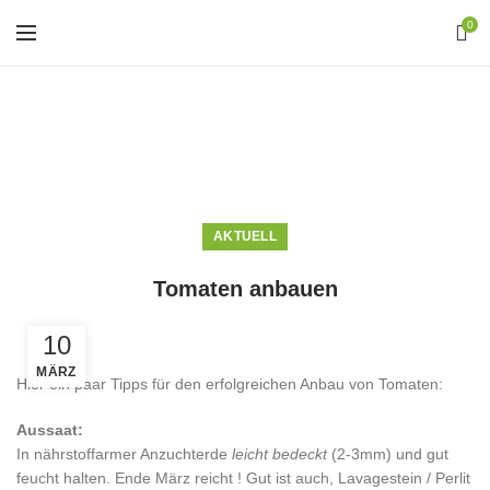
0
Blog
HOME
AKTUELL
AKTUELL
Tomaten anbauen
10
MÄRZ
Hier ein paar Tipps für den erfolgreichen Anbau von Tomaten:
Aussaat:
In nährstoffarmer Anzuchterde
leicht bedeckt
(2-3mm) und gut
feucht halten. Ende März reicht ! Gut ist auch, Lavagestein / Perlit