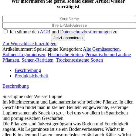
Wir informieren Sie gerne, sobald dieser Artikel wieder
vorrätig ist
Ich stimme den
AGB
und
Datenschutzbestimmungen
zu
Jetzt abonnieren
Zur Wunschliste hinzufügen
Artikelnummer:
Speiselupine
Kategorien:
Alte Gemüsesorten
,
Bohnen-Leguminosen
,
Historische Sorten
,
Peruanische und andine
Pflanzen
,
Samen-Raritäten
,
Trockenresistente Sorten
Beschreibung
Produktsicherheit
Beschreibung
Süsslupine oder Weisse Lupine
Im Mittelmeerraum und Lateinamerika sehr beliebte Pflanze. In allen
Geschäften findet man in kleinen Beuteln eingeweichte, essfertige
Lupinensamen als Snack to go… bei uns vor allem in Spanischen
und portugiesischen Geschäften.
Die Pflanzen sind äußerst genügsam was Boden und Feuchtigkeit
angeht. Als Leguminose ist sie ein Bodenverbesserer. Wächst in
allen Klimaten und Lagen, anspruchslos: erträgt auch Kälte, wächst