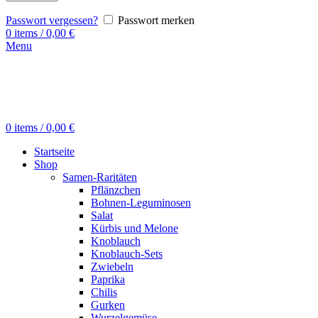
Passwort vergessen?
Passwort merken
0
items
/
0,00
€
Menu
0
items
/
0,00
€
Startseite
Shop
Samen-Raritäten
Pflänzchen
Bohnen-Leguminosen
Salat
Kürbis und Melone
Knoblauch
Knoblauch-Sets
Zwiebeln
Paprika
Chilis
Gurken
Wurzelgemüse