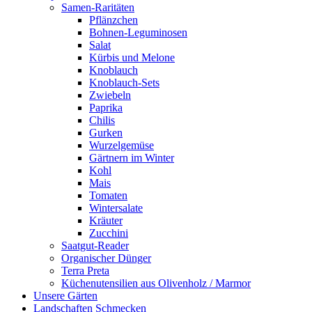
Samen-Raritäten
Pflänzchen
Bohnen-Leguminosen
Salat
Kürbis und Melone
Knoblauch
Knoblauch-Sets
Zwiebeln
Paprika
Chilis
Gurken
Wurzelgemüse
Gärtnern im Winter
Kohl
Mais
Tomaten
Wintersalate
Kräuter
Zucchini
Saatgut-Reader
Organischer Dünger
Terra Preta
Küchenutensilien aus Olivenholz / Marmor
Unsere Gärten
Landschaften Schmecken