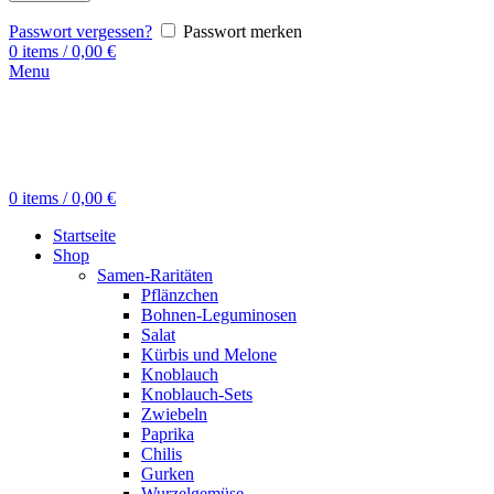
Passwort vergessen?
Passwort merken
0
items
/
0,00
€
Menu
0
items
/
0,00
€
Startseite
Shop
Samen-Raritäten
Pflänzchen
Bohnen-Leguminosen
Salat
Kürbis und Melone
Knoblauch
Knoblauch-Sets
Zwiebeln
Paprika
Chilis
Gurken
Wurzelgemüse