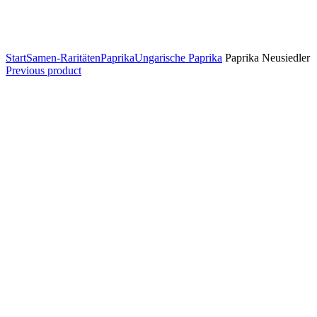
Start
Samen-Raritäten
Paprika
Ungarische Paprika
Paprika Neusiedler
Previous product