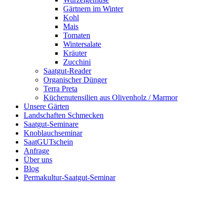
Gärtnern im Winter
Kohl
Mais
Tomaten
Wintersalate
Kräuter
Zucchini
Saatgut-Reader
Organischer Dünger
Terra Preta
Küchenutensilien aus Olivenholz / Marmor
Unsere Gärten
Landschaften Schmecken
Saatgut-Seminare
Knoblauchseminar
SaatGUTschein
Anfrage
Über uns
Blog
Permakultur-Saatgut-Seminar