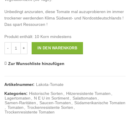
Unbedingt anzuraten, diese Tomate mal auzuprobieren im immer
trockener werdenden Klima Südwest- und Nordostdeutschlands !
Das spart Ressourcen !
Produkt enthält: 10
Korn mindestens
Anzahl
IN DEN WARENKORB
Zur Wunschliste hinzufügen
Artikelnummer:
Lakota-Tomate
Kategorien:
Historische Sorten
,
Hitzeresistente Tomaten
,
Lagertomaten
,
N E U im Sortiment
,
Salattomaten
,
Samen-Raritäten
,
Saucen-Tomaten
,
Südamerikanische Tomaten
,
Tomaten
,
Trockenresistente Sorten
,
Trockenresistente Tomaten