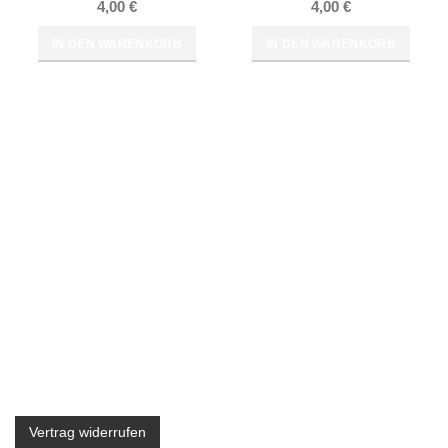
4,00
€
4,00
€
IN DEN WARENKORB
IN DEN WARENKORB
RECHTLICHES
AGB
Widerrufsrecht
Widerrufsbelehrung
Impressum
Datenschutzerklärung
Cookie-Richtlinie (EU)
Vertrag widerrufen