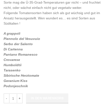
Sorte mag die Ü-35-Grad-Temperaturen gar nicht – und fruchtet
nicht, oder wächst einfach nicht gut vegetativ weiter.
Folgende Tomatensorten haben sich als gut wüchsig und gut im
Ansatz herausgestellt. Wen wundert es… es sind Sorten aus
Süditalien !
A grappoli
Piennolo del Vesuvuio
Serbo der Salento
Di Cartenna
Pantano Romanesco
Crovarese
Humboldtii
Tarasenko
Sibirische Herztomate
Geranium Kiss
Podsnjeschnik
Anzahl
IN DEN WARENKORB