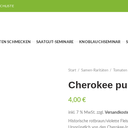
CHLISTE
TEN SCHMECKEN
SAATGUT-SEMINARE
KNOBLAUCHSEMINAR
Start
Samen-Raritäten
Tomaten
Cherokee pu
4,00
€
inkl. 7 % MwSt.
zzgl.
Versandkost
Historische rotbraun/violette Fle
Ursprünglich von den Cherokee-I