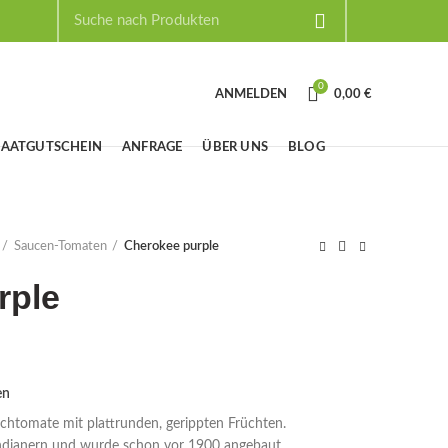
0
ANMELDEN
0,00
€
SAATGUTSCHEIN
ANFRAGE
ÜBER UNS
BLOG
Saucen-Tomaten
Cherokee purple
rple
en
ischtomate mit plattrunden, gerippten Früchten.
ndianern und wurde schon vor 1900 angebaut.