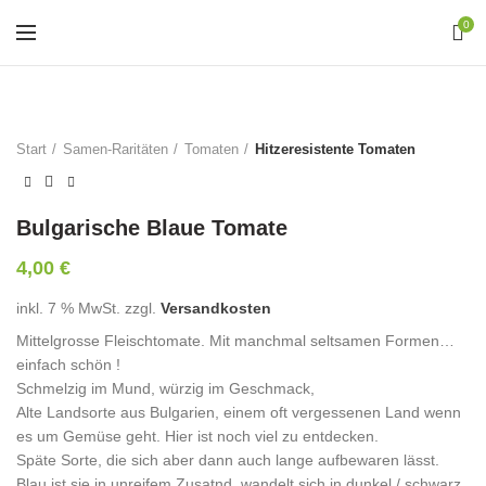
0
Start
Samen-Raritäten
Tomaten
Hitzeresistente Tomaten
Bulgarische Blaue Tomate
4,00
€
inkl. 7 % MwSt.
zzgl.
Versandkosten
Mittelgrosse Fleischtomate. Mit manchmal seltsamen Formen…
einfach schön !
Schmelzig im Mund, würzig im Geschmack,
Alte Landsorte aus Bulgarien, einem oft vergessenen Land wenn
es um Gemüse geht. Hier ist noch viel zu entdecken.
Späte Sorte, die sich aber dann auch lange aufbewaren lässt.
Blau ist sie in unreifem Zusatnd, wandelt sich in dunkel / schwarz