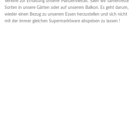
Vereine zur Erhaltung unserer Planzenvielfalt. Säen wir samenfeste
Sorten in unsere Gärten oder auf unserem Balkon. Es geht darum,
wieder einen Bezug zu unserem Essen herzustellen und sich nicht
mit der immer gleichen Supermarktware abspeisen zu lassen !
BIODIVERSITÄT LEBEN
Werden auch Sie zum Seed-
Saver: Bei der
Erhaltungszucht kann jeder
mitmachen !
selektieren
–
ernten
–
Säen
Saatgut tauschen
–