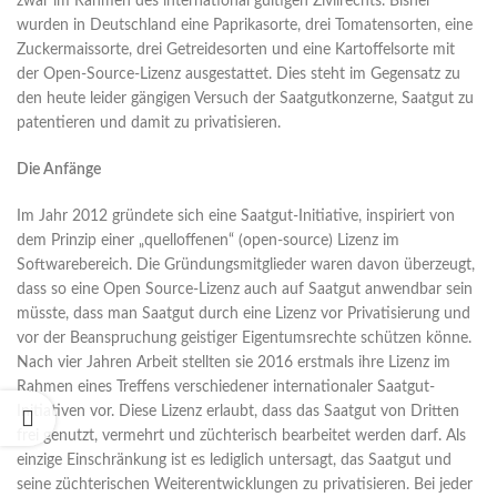
zwar im Rahmen des international gültigen Zivilrechts. Bisher
wurden in Deutschland eine Paprikasorte, drei Tomatensorten, eine
Zuckermaissorte, drei Getreidesorten und eine Kartoffelsorte mit
der Open-Source-Lizenz ausgestattet. Dies steht im Gegensatz zu
den heute leider gängigen Versuch der Saatgutkonzerne, Saatgut zu
patentieren und damit zu privatisieren.
Die Anfänge
Im Jahr 2012 gründete sich eine Saatgut-Initiative, inspiriert von
dem Prinzip einer „quelloffenen“ (open-source) Lizenz im
Softwarebereich. Die Gründungsmitglieder waren davon überzeugt,
dass so eine Open Source-Lizenz auch auf Saatgut anwendbar sein
müsste, dass man Saatgut durch eine Lizenz vor Privatisierung und
vor der Beanspruchung geistiger Eigentumsrechte schützen könne.
Nach vier Jahren Arbeit stellten sie 2016 erstmals ihre Lizenz im
Rahmen eines Treffens verschiedener internationaler Saatgut-
Initiativen vor. Diese Lizenz erlaubt, dass das Saatgut von Dritten
frei genutzt, vermehrt und züchterisch bearbeitet werden darf. Als
einzige Einschränkung ist es lediglich untersagt, das Saatgut und
seine züchterischen Weiterentwicklungen zu privatisieren. Bei jeder