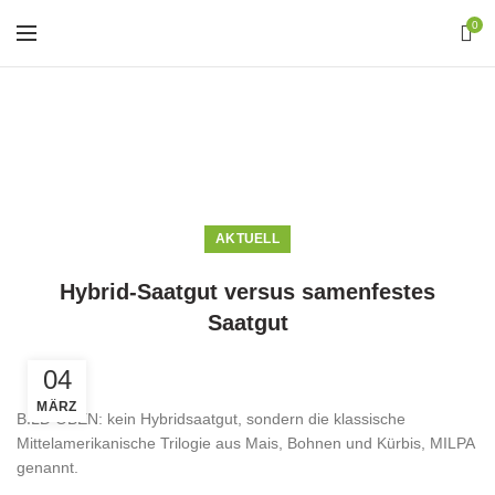
0
Blog
HOME
AKTUELL
AKTUELL
Hybrid-Saatgut versus samenfestes
Saatgut
04
MÄRZ
BILD OBEN: kein Hybridsaatgut, sondern die klassische
Mittelamerikanische Trilogie aus Mais, Bohnen und Kürbis, MILPA
genannt.