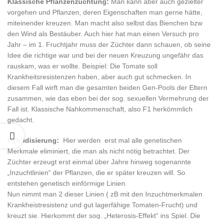
Klassische Pflanzenzüchtung:
Man kann aber auch gezielter
vorgehen und Pflanzen, deren Eigenschaften man gerne hätte,
miteinender kreuzen. Man macht also selbst das Bienchen bzw
den Wind als Bestäuber. Auch hier hat man einen Versuch pro
Jahr – im 1. Fruchtjahr muss der Züchter dann schauen, ob seine
Idee die richtige war und bei der neuen Kreuzung ungefähr das
rauskam, was er wollte. Beispiel: Die Tomate soll
Krankheitsresistenzen haben, aber auch gut schmecken. In
diesem Fall wirft man die gesamten beiden Gen-Pools der Eltern
zusammen, wie das eben bei der sog. sexuellen Vermehrung der
Fall ist. Klassische Nahkommenschaft, also F1 herkömmlich
gedacht.
Hybridisierung:
Hier werden erst mal alle genetischen
Merkmale eliminiert, die man als nicht nötig betrachtet. Der
Züchter erzeugt erst einmal über Jahre hinweg sogenannte
„Inzuchtlinien“ der Pflanzen, die er später kreuzen will. So
entstehen genetisch einförmige Linien.
Nun nimmt man 2 dieser Linien ( zB mit den Inzuchtmerkmalen
Krankheistresistenz und gut lagerfähige Tomaten-Frucht) und
kreuzt sie. Hierkommt der sog. „Heterosis-Effekt“ ins Spiel. Die