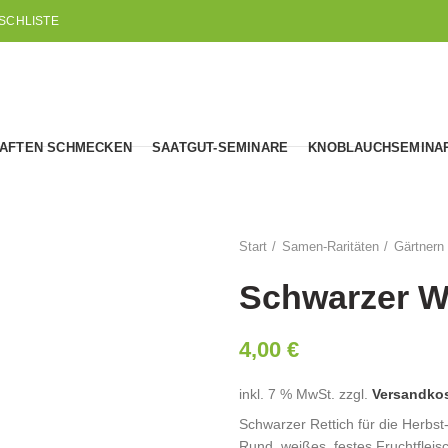
SCHLISTE
AFTEN SCHMECKEN
SAATGUT-SEMINARE
KNOBLAUCHSEMINA
Start
Samen-Raritäten
Gärtnern
Schwarzer Wi
4,00
€
inkl. 7 % MwSt.
zzgl.
Versandko
Schwarzer Rettich für die Herbst
Rund, weißes, festes Fruchtfleis