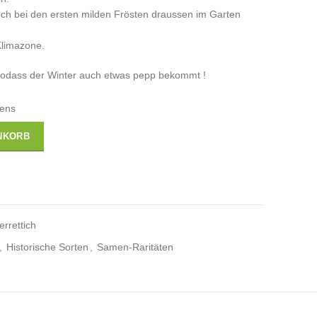
uch bei den ersten milden Frösten draussen im Garten
Klimazone.
sodass der Winter auch etwas pepp bekommt !
tens
NKORB
rrettich
,
Historische Sorten
,
Samen-Raritäten