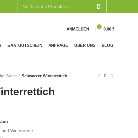
0
ANMELDEN
0,00
€
R
SAATGUTSCHEIN
ANFRAGE
ÜBER UNS
BLOG
 im Winter
Schwarzer Winterrettich
nterrettich
sten
- und Winterernte.
ch.