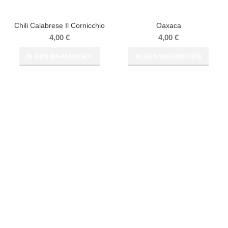
Chili Calabrese Il Cornicchio
Oaxaca
4,00
€
4,00
€
IN DEN WARENKORB
IN DEN WARENKORB
RECHTLICHES
AGB
Widerrufsrecht
Widerrufsbelehrung
Impressum
Datenschutzerklärung