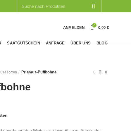
0
ANMELDEN
0,00
€
R
SAATGUTSCHEIN
ANFRAGE
ÜBER UNS
BLOG
üsesorten
Priamus-Puffbohne
fbohne
sten
 überdauert den Winter als kleine Pflanze. Sobald der