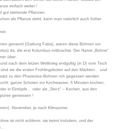
lanze einfach weiter !
d gut stehende Pflanzen.
chon als Pflanze steht, kann man natürlich auch früher
net.
nen genannt (Gattung Faba), waren diese Bohnen vor
lus) da, die erst Kolumbus mitbrachte. Der Name „Bohne“
ner über.
 und nach dem letzen Weltkrieg endgültig (in D) vom Tisch
n sind sie die ersten Frühlingsboten auf den Märkten… und
nsatz zu den Phaseolus-Bohnen roh gegessen werden
kocht: ganze Schoten ins Kochwasser, 5 Minuten kochen,
der in Eintöpfe… oder als „Sterz“ – Kochen, aus den
püree geniessen !
onen) -November, je nach Klimazone.
ohne ist nicht schlimm: sie keimt trotzdem, und der
eg…