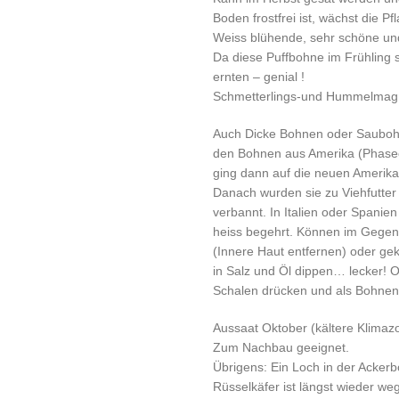
Boden frostfrei ist, wächst die Pf
Weiss blühende, sehr schöne un
Da diese Puffbohne im Frühling s
ernten – genial !
Schmetterlings-und Hummelmag
Auch Dicke Bohnen oder Sauboh
den Bohnen aus Amerika (Phaseo
ging dann auf die neuen Amerika
Danach wurden sie zu Viehfutter
verbannt. In Italien oder Spanie
heiss begehrt. Können im Gege
(Innere Haut entfernen) oder ge
in Salz und Öl dippen… lecker! O
Schalen drücken und als Bohnen
Aussaat Oktober (kältere Klimaz
Zum Nachbau geeignet.
Übrigens: Ein Loch in der Ackerb
Rüsselkäfer ist längst wieder w