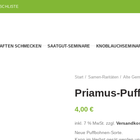
SCHLISTE
AFTEN SCHMECKEN
SAATGUT-SEMINARE
KNOBLAUCHSEMINA
Start
Samen-Raritäten
Alte Gem
Priamus-Puf
4,00
€
inkl. 7 % MwSt.
zzgl.
Versandko
Neue Puffbohnen-Sorte.
Kann im Herbst gesät werden und