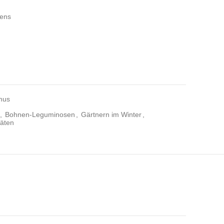
tens
mus
,
Bohnen-Leguminosen
,
Gärtnern im Winter
,
äten