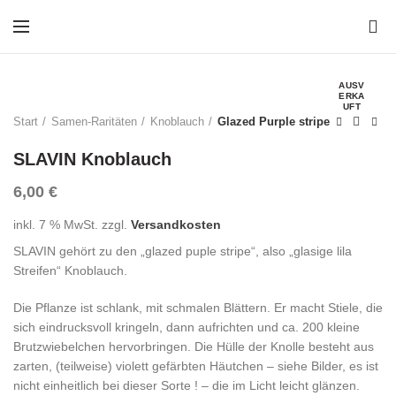
0
AUSV
ERKA
UFT
Start
Samen-Raritäten
Knoblauch
Glazed Purple stripe
SLAVIN Knoblauch
6,00
€
inkl. 7 % MwSt.
zzgl.
Versandkosten
SLAVIN gehört zu den „glazed puple stripe“, also „glasige lila
Streifen“ Knoblauch.
Die Pflanze ist schlank, mit schmalen Blättern. Er macht Stiele, die
sich eindrucksvoll kringeln, dann aufrichten und ca. 200 kleine
Brutzwiebelchen hervorbringen. Die Hülle der Knolle besteht aus
zarten, (teilweise) violett gefärbten Häutchen – siehe Bilder, es ist
nicht einheitlich bei dieser Sorte ! – die im Licht leicht glänzen.