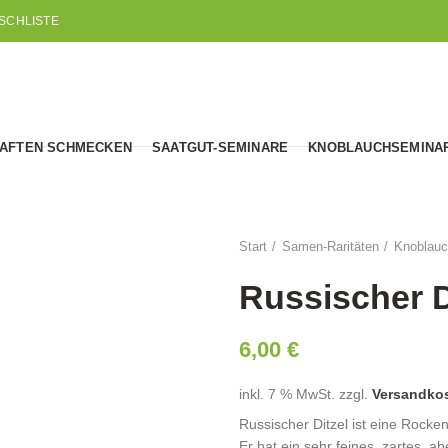
SCHLISTE
AFTEN SCHMECKEN
SAATGUT-SEMINARE
KNOBLAUCHSEMINA
Start
Samen-Raritäten
Knoblau
Russischer D
6,00
€
inkl. 7 % MwSt.
zzgl.
Versandko
Russischer Ditzel ist eine Rocke
Er hat ein sehr feines, zartes, a