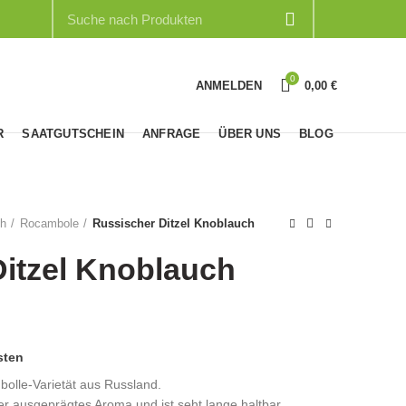
0
ANMELDEN
0,00
€
R
SAATGUTSCHEIN
ANFRAGE
ÜBER UNS
BLOG
ch
Rocambole
Russischer Ditzel Knoblauch
itzel Knoblauch
sten
nbolle-Varietät aus Russland.
ber ausgeprägtes Aroma und ist seht lange haltbar.