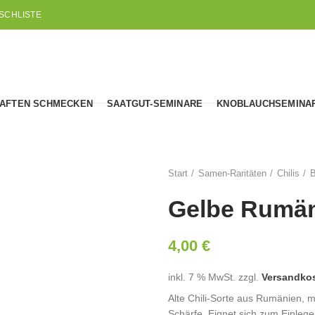
SCHLISTE
AFTEN SCHMECKEN
SAATGUT-SEMINARE
KNOBLAUCHSEMINA
Start
Samen-Raritäten
Chilis
B
Gelbe Rumän
4,00
€
inkl. 7 % MwSt.
zzgl.
Versandko
Alte Chili-Sorte aus Rumänien, m
Schärfe. Eignet sich zum Einlege