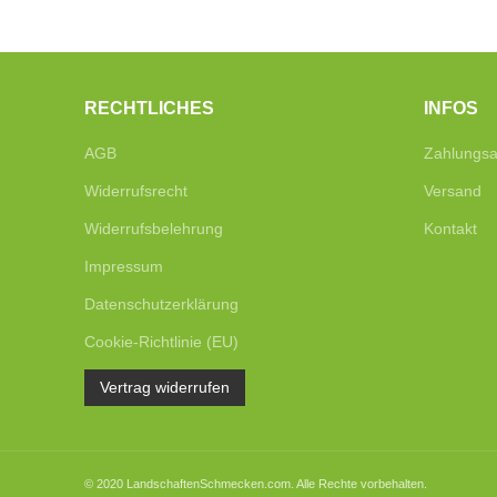
RECHTLICHES
INFOS
AGB
Zahlungsa
Widerrufsrecht
Versand
Widerrufsbelehrung
Kontakt
Impressum
Datenschutzerklärung
Cookie-Richtlinie (EU)
Vertrag widerrufen
© 2020 LandschaftenSchmecken.com. Alle Rechte vorbehalten.