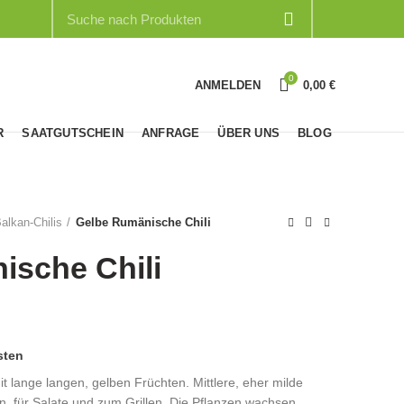
0
ANMELDEN
0,00
€
R
SAATGUTSCHEIN
ANFRAGE
ÜBER UNS
BLOG
alkan-Chilis
Gelbe Rumänische Chili
ische Chili
sten
it lange langen, gelben Früchten. Mittlere, eher milde
n, für Salate und zum Grillen. Die Pflanzen wachsen