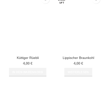
UFT
Küttiger Rüebli
Lippischer Braunkohl
4,00
€
4,00
€
IN DEN WARENKORB
WEITERLESEN
RECHTLICHES