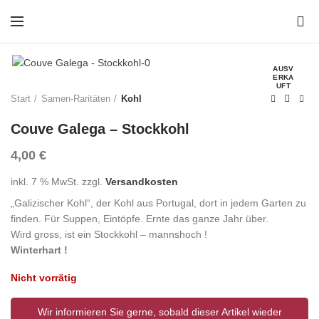
0
AUSV
ERKA
UFT
Start
Samen-Raritäten
Kohl
Couve Galega – Stockkohl
4,00
€
inkl. 7 % MwSt.
zzgl.
Versandkosten
„Galizischer Kohl“, der Kohl aus Portugal, dort in jedem Garten zu
finden. Für Suppen, Eintöpfe. Ernte das ganze Jahr über.
Wird gross, ist ein Stockkohl – mannshoch !
Winterhart !
Nicht vorrätig
Wir informieren Sie gerne, sobald dieser Artikel wieder