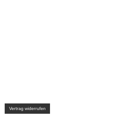
RECHTLICHES
AGB
Widerrufsrecht
Widerrufsbelehrung
Impressum
Datenschutzerklärung
Cookie-Richtlinie (EU)
Vertrag widerrufen
INFOS
Zahlungsarten