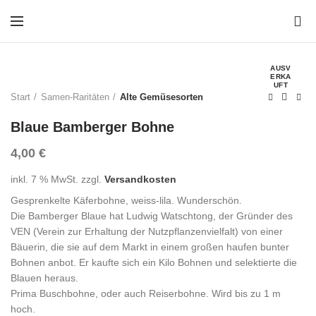
0
AUSV
ERKA
UFT
Start
Samen-Raritäten
Alte Gemüsesorten
Blaue Bamberger Bohne
4,00
€
inkl. 7 % MwSt.
zzgl.
Versandkosten
Gesprenkelte Käferbohne, weiss-lila. Wunderschön.
Die Bamberger Blaue hat Ludwig Watschtong, der Gründer des
VEN (Verein zur Erhaltung der Nutzpflanzenvielfalt) von einer
Bäuerin, die sie auf dem Markt in einem großen haufen bunter
Bohnen anbot. Er kaufte sich ein Kilo Bohnen und selektierte die
Blauen heraus.
Prima Buschbohne, oder auch Reiserbohne. Wird bis zu 1 m
hoch.