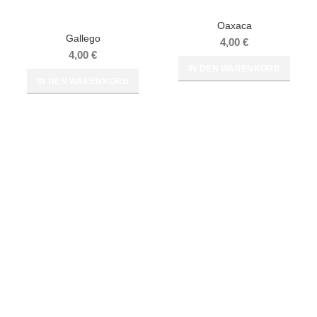
Oaxaca
Gallego
4,00
€
4,00
€
IN DEN WARENKORB
IN DEN WARENKORB
RECHTLICHES
AGB
Widerrufsrecht
Widerrufsbelehrung
Impressum
Datenschutzerklärung