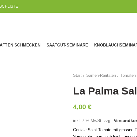
SCHLISTE
AFTEN SCHMECKEN
SAATGUT-SEMINARE
KNOBLAUCHSEMINA
Start
Samen-Raritäten
Tomaten
La Palma Sa
4,00
€
inkl. 7 % MwSt.
zzgl.
Versandko
Geniale Salat-Tomate mit grossen F
Samen, die man auch leicht ausque