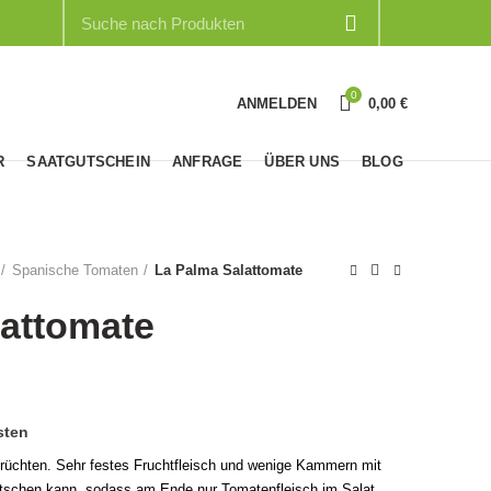
0
ANMELDEN
0,00
€
R
SAATGUTSCHEIN
ANFRAGE
ÜBER UNS
BLOG
Spanische Tomaten
La Palma Salattomate
lattomate
sten
rüchten. Sehr festes Fruchtfleisch und wenige Kammern mit
tschen kann, sodass am Ende nur Tomatenfleisch im Salat