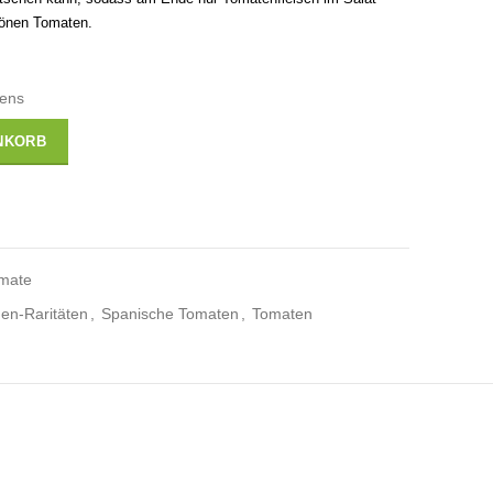
hönen Tomaten.
tens
NKORB
omate
en-Raritäten
,
Spanische Tomaten
,
Tomaten