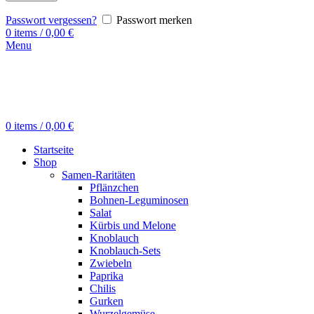
Passwort vergessen?
Passwort merken
0
items
/
0,00
€
Menu
0
items
/
0,00
€
Startseite
Shop
Samen-Raritäten
Pflänzchen
Bohnen-Leguminosen
Salat
Kürbis und Melone
Knoblauch
Knoblauch-Sets
Zwiebeln
Paprika
Chilis
Gurken
Wurzelgemüse