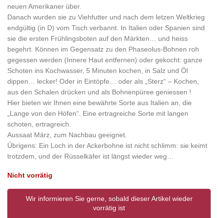
neuen Amerikaner über.
Danach wurden sie zu Viehfutter und nach dem letzen Weltkrieg
endgültig (in D) vom Tisch verbannt. In Italien oder Spanien sind
sie die ersten Frühlingsboten auf den Märkten… und heiss
begehrt. Können im Gegensatz zu den Phaseolus-Bohnen roh
gegessen werden (Innere Haut entfernen) oder gekocht: ganze
Schoten ins Kochwasser, 5 Minuten kochen, in Salz und Öl
dippen… lecker! Oder in Eintöpfe… oder als „Sterz“ – Kochen,
aus den Schalen drücken und als Bohnenpüree geniessen !
Hier bieten wir Ihnen eine bewährte Sorte aus Italien an, die
„Lange von den Höfen“. Eine ertragreiche Sorte mit langen
schoten, ertragreich.
Aussaat März, zum Nachbau geeignet.
Übrigens: Ein Loch in der Ackerbohne ist nicht schlimm: sie keimt
trotzdem, und der Rüsselkäfer ist längst wieder weg…
Nicht vorrätig
Wir informieren Sie gerne, sobald dieser Artikel wieder
vorrätig ist