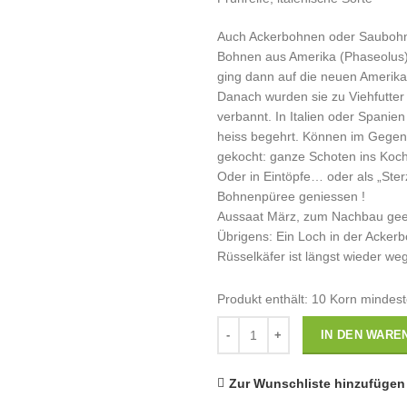
Auch Ackerbohnen oder Saubohn
Bohnen aus Amerika (Phaseolus)
ging dann auf die neuen Amerika
Danach wurden sie zu Viehfutter
verbannt. In Italien oder Spanie
heiss begehrt. Können im Gege
gekocht: ganze Schoten ins Koch
Oder in Eintöpfe… oder als „Ste
Bohnenpüree geniessen !
Aussaat März, zum Nachbau gee
Übrigens: Ein Loch in der Ackerb
Rüsselkäfer ist längst wieder w
Produkt enthält: 10
Korn mindes
Anzahl
IN DEN WARE
Zur Wunschliste hinzufügen