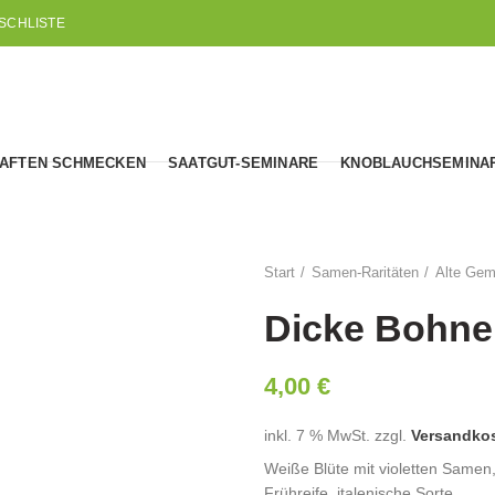
SCHLISTE
AFTEN SCHMECKEN
SAATGUT-SEMINARE
KNOBLAUCHSEMINA
Start
Samen-Raritäten
Alte Gem
Dicke Bohne 
4,00
€
inkl. 7 % MwSt.
zzgl.
Versandko
Weiße Blüte mit violetten Samen,
Frühreife, italenische Sorte