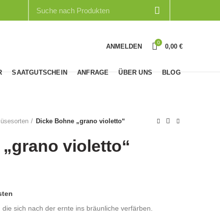
0
ANMELDEN
0,00
€
R
SAATGUTSCHEIN
ANFRAGE
ÜBER UNS
BLOG
üsesorten
Dicke Bohne „grano violetto“
„grano violetto“
sten
 die sich nach der ernte ins bräunliche verfärben.