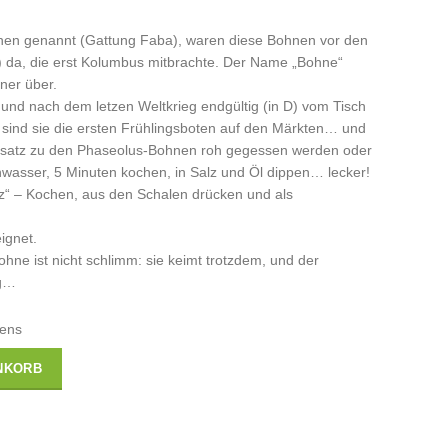
en genannt (Gattung Faba), waren diese Bohnen vor den
 da, die erst Kolumbus mitbrachte. Der Name „Bohne“
ner über.
 und nach dem letzen Weltkrieg endgültig (in D) vom Tisch
n sind sie die ersten Frühlingsboten auf den Märkten… und
nsatz zu den Phaseolus-Bohnen roh gegessen werden oder
wasser, 5 Minuten kochen, in Salz und Öl dippen… lecker!
rz“ – Kochen, aus den Schalen drücken und als
ignet.
ohne ist nicht schlimm: sie keimt trotzdem, und der
eg…
tens
NKORB