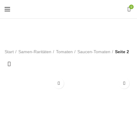
0
Saucen-Tomaten
Start
Samen-Raritäten
Tomaten
Saucen-Tomaten
Seite 2