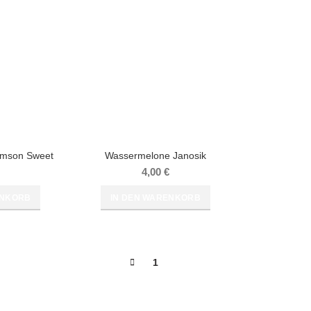
imson Sweet
Wassermelone Janosik
4,00
€
ENKORB
IN DEN WARENKORB
1
2