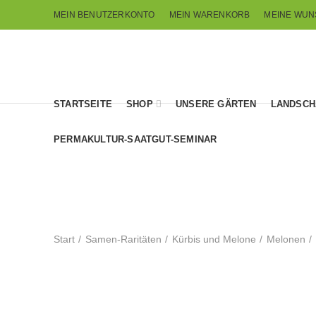
MEIN BENUTZERKONTO
MEIN WARENKORB
MEINE WUN
STARTSEITE
SHOP
UNSERE GÄRTEN
LANDSCH
PERMAKULTUR-SAATGUT-SEMINAR
Start
Samen-Raritäten
Kürbis und Melone
Melonen