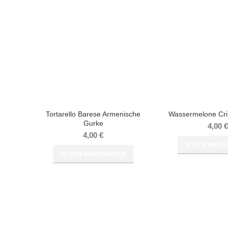
Tortarello Barese Armenische
Wassermelone Cr
Gurke
4,00
€
4,00
€
IN DEN WAR
IN DEN WARENKORB