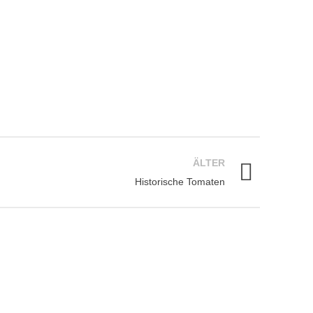
Saatguts
 die Arbeit nicht umsonst war !
ÄLTER
Historische Tomaten