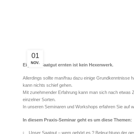
01
NOV.
Eigenes Saatgut ernten ist kein Hexenwerk.
Allerdings sollte man/frau dazu einige Grundkenntnisse 
kann nichts schief gehen.
Mit zunehmender Erfahrung kann man sich nach etwas Z
einzelner Sorten.
In unseren Seminaren und Workshops erfahren Sie auf was
In diesem Praxis-Seminar geht es um diese Themen:
Unser Saatgut – wem gehört es ? Beleuchtung der ge