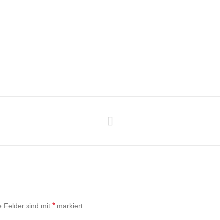
tgut aus den Früchten das
…damit
*
e Felder sind mit
markiert