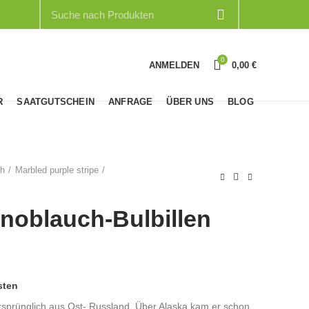
0
ANMELDEN
0,00
€
R
SAATGUTSCHEIN
ANFRAGE
ÜBER UNS
BLOG
ch
Marbled purple stripe
Knoblauch-Bulbillen
sten
rsprünglich aus Ost- Russland. Über Alaska kam er schon