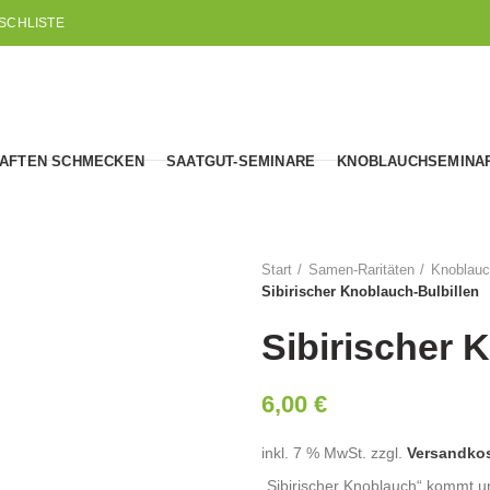
SCHLISTE
AFTEN SCHMECKEN
SAATGUT-SEMINARE
KNOBLAUCHSEMINA
Start
Samen-Raritäten
Knoblau
Sibirischer Knoblauch-Bulbillen
Sibirischer 
6,00
€
inkl. 7 % MwSt.
zzgl.
Versandko
„Sibirischer Knoblauch“ kommt u