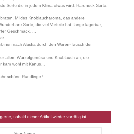
ste Sorte die in jedem Klima etwas wird. Hardneck-Sorte.
nbraten. Mildes Knoblaucharoma, das andere
nderbare Sorte, die viel Vorteile hat: lange lagerbar,
harfer Geschmack, …
ar.
ibirien nach Alaska durch den Waren-Tausch der
vor allem Wurzelgemüse und Knoblauch an, die
r kam wohl mit Kanus…
Jahr schöne Rundlinge !
gerne, sobald dieser Artikel wieder vorrätig ist