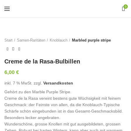
0
Start
Samen-Raritäten
Knoblauch
Marbled purple stripe
Creme de la Rasa-Bulbillen
6,00
€
inkl. 7 % MwSt.
zzgl.
Versandkosten
Gehört zu den Marble Purple Stripe.
Creme de la Rasa vereint bestens gute Wüchsigkeit mit feinem
Geschmack: der Feinste von allen, da die Knoblauch-Typische
Schärfe schön eingebunden ist in das Gesamt-Geschmacksbild.
Besonders lecker angebraten.
Wunderschöne, grosse Knollen mit gut ausgebildeten, grossen
Zehen. Robust bei harten Wintern, kann aber auch mit warmem