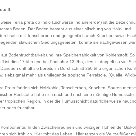
tellt.
weise Terra preta do índio („schwarze Indianererde“) ist die Bezeichnu
hten Boden. Der Boden besteht aus einer Mischung von Holz- und
urchsetzt mit Tonscherben und gelegentlich auch Knochen sowie Fisc
iegenden slawischen Siedlungsgebieten, konnte sie nachgewiesen wer
 auf Bodenfruchtbarkeit und ihre Speicherfähigkeit von Kohlenstoff: So i
ist dies 17 t/ha und bei Phosphor 13 t/ha; dies ist doppelt so viel Stic
 Daneben enthält sie bereits im Durchschnitt 250 t/ha organischen Kohl
. siebzigmal mehr als umliegende tropische Ferralsole. (Quelle: Wikip
 Terra Preta fanden sich Holzkohle, Tonscherben, Knochen, Spuren mensc
ganischer Reststoffe hatte sich nach und nach eine mächtige Humusschic
ner tropischen Region, in der die Humusschicht natürlicherweise hauchd
er noch fruchtbar.
che Komponente: In den Zwischenräumen und winzigen Höhlen der Biokoh
ren sich fröhlich. Hier tobt das Leben ! Hier tanzen die Wurzelfüßer mi