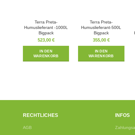
Terra Preta-
Terra Preta-
Humuslieferant -1000L
Humuslieferant-500L
Bigpack
Bigpack
523,00
€
355,00
€
IN DEN
IN DEN
WARENKORB
WARENKORB
RECHTLICHES
INFOS
AGB
Zahlungsa