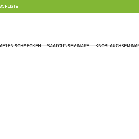
SCHLISTE
AFTEN SCHMECKEN
SAATGUT-SEMINARE
KNOBLAUCHSEMINA
Terra Preta
HOME
TERRA PRETA