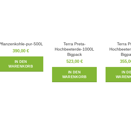
Pflanzenkohle-pur-500L
Terra Preta-
Terra P
Hochbeeterde-1000L
Hochbeete
390,00
€
Bigpack
Bigp
523,00
€
355,
IN DEN
WARENKORB
IN DEN
IN D
WARENKORB
WAREN