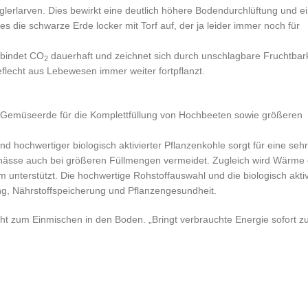
lerlarven. Dies bewirkt eine deutlich höhere Bodendurchlüftung und e
die schwarze Erde locker mit Torf auf, der ja leider immer noch für
e bindet CO
dauerhaft und zeichnet sich durch unschlagbare Fruchtbark
2
eflecht aus Lebewesen immer weiter fortpflanzt.
nd Gemüseerde für die Komplettfüllung von Hochbeeten sowie größeren
hochwertiger biologisch aktivierter Pflanzenkohle sorgt für eine sehr 
aunässe auch bei größeren Füllmengen vermeidet. Zugleich wird Wärme 
terstützt. Die hochwertige Rohstoffauswahl und die biologisch aktiv
ng, Nährstoffspeicherung und Pflanzengesundheit.
cht zum Einmischen in den Boden. „Bringt verbrauchte Energie sofort zu