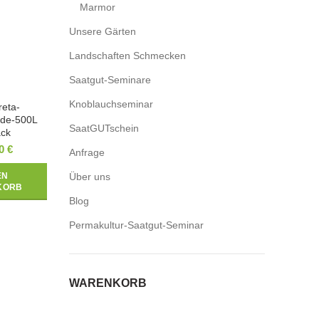
Marmor
Unsere Gärten
Landschaften Schmecken
Saatgut-Seminare
Knoblauchseminar
reta-
rde-500L
SaatGUTschein
ack
00
€
Anfrage
EN
Über uns
KORB
Blog
Permakultur-Saatgut-Seminar
WARENKORB