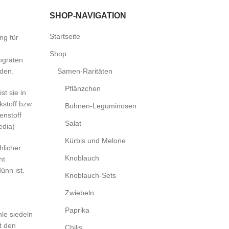
SHOP-NAVIGATION
Startseite
ng für
Shop
hgräten.
den.
Samen-Raritäten
Pflänzchen
st sie in
kstoff bzw.
Bohnen-Leguminosen
enstoff
Salat
edia)
Kürbis und Melone
hlicher
Knoblauch
ht
ünn ist.
Knoblauch-Sets
Zwiebeln
Paprika
le siedeln
t den
Chilis