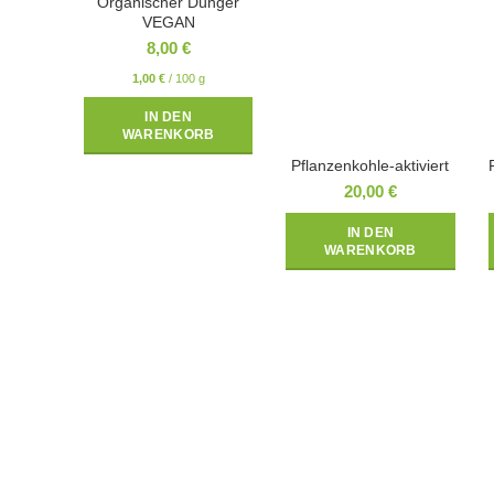
Organischer Dünger
VEGAN
8,00
€
1,00
€
/
100
g
IN DEN
WARENKORB
Pflanzenkohle-aktiviert
20,00
€
IN DEN
WARENKORB