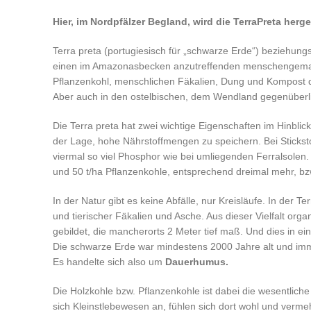
Hier, im Nordpfälzer Begland, wird die TerraPreta herges
Terra preta (portugiesisch für „schwarze Erde“) beziehungs
einen im Amazonasbecken anzutreffenden menschengemac
Pflanzenkohl, menschlichen Fäkalien, Dung und Kompost d
Aber auch in den ostelbischen, dem Wendland gegenüberl
Die Terra preta hat zwei wichtige Eigenschaften im Hinblick
der Lage, hohe Nährstoffmengen zu speichern. Bei Stickstoff 
viermal so viel Phosphor wie bei umliegenden Ferralsolen.
und 50 t/ha Pflanzenkohle, entsprechend dreimal mehr, bzw
In der Natur gibt es keine Abfälle, nur Kreisläufe. In der
und tierischer Fäkalien und Asche. Aus dieser Vielfalt or
gebildet, die mancherorts 2 Meter tief maß. Und dies in ei
Die schwarze Erde war mindestens 2000 Jahre alt und imm
Es handelte sich also um
Dauerhumus.
Die Holzkohle bzw. Pflanzenkohle ist dabei die wesentli
sich Kleinstlebewesen an, fühlen sich dort wohl und vermeh