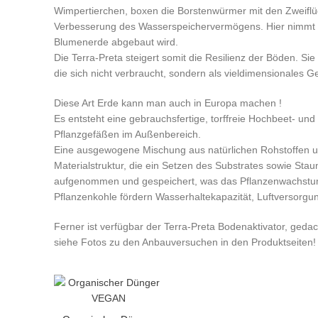
Wimpertierchen, boxen die Borstenwürmer mit den Zweiflüg
Verbesserung des Wasserspeichervermögens. Hier nimmt es 
Blumenerde abgebaut wird.
Die Terra-Preta steigert somit die Resilienz der Böden. Si
die sich nicht verbraucht, sondern als vieldimensionales G
Diese Art Erde kann man auch in Europa machen !
Es entsteht eine gebrauchsfertige, torffreie Hochbeet- u
Pflanzgefäßen im Außenbereich.
Eine ausgewogene Mischung aus natürlichen Rohstoffen und 
Materialstruktur, die ein Setzen des Substrates sowie St
aufgenommen und gespeichert, was das Pflanzenwachstum un
Pflanzenkohle fördern Wasserhaltekapazität, Luftversorgu
Ferner ist verfügbar der Terra-Preta Bodenaktivator, geda
siehe Fotos zu den Anbauversuchen in den Produktseiten!