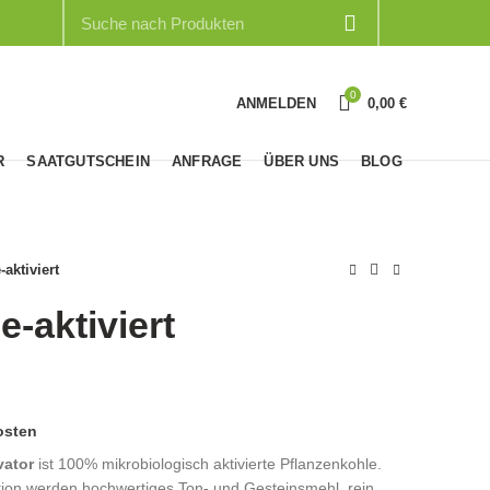
0
ANMELDEN
0,00
€
R
SAATGUTSCHEIN
ANFRAGE
ÜBER UNS
BLOG
aktiviert
-aktiviert
osten
vator
ist 100% mikrobiologisch aktivierte Pflanzenkohle.
tion werden hochwertiges Ton- und Gesteinsmehl, rein