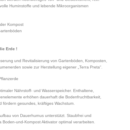
rtvolle Huminstoffe und lebende Mikroorganismen
oder Kompost
Gartenböden
die Erde !
esserung und Revitalisierung von Gartenböden, Komposten,
lumenerden sowie zur Herstellung eigener „Terra Preta“.
 Pflanzerde
optimaler Nährstoff- und Wasserspeicher. Enthaltene,
urenelemente erhöhen dauerhaft die Bodenfruchtbarkeit,
d fördern gesundes, kräftiges Wachstum.
ufbau von Dauerhumus unterstützt. Staubfrei und
eta Boden-und-Kompost Aktivator optimal verarbeiten.