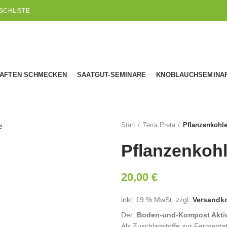
SCHLISTE
AFTEN SCHMECKEN
SAATGUT-SEMINARE
KNOBLAUCHSEMINA
Start
Terra Preta
Pflanzenkohle-
Pflanzenkohle
20,00
€
inkl. 19 % MwSt.
zzgl.
Versandk
Der
Boden-und-Kompost Akti
Als Zuschlagstoffe zur Fermenta