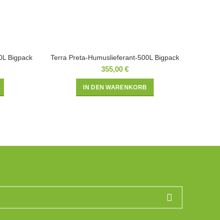
0L Bigpack
Terra Preta-Humuslieferant-500L Bigpack
355,00
€
IN DEN WARENKORB